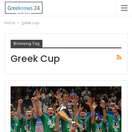
Home
greek cup
Browsing Tag
Greek Cup