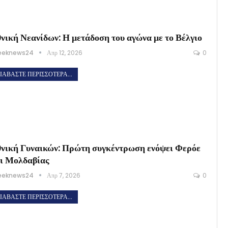
νική Νεανίδων: Η μετάδοση του αγώνα με το Βέλγιο
eeknews24
Απρ 12, 2026
0
ΙΑΒΆΣΤΕ ΠΕΡΙΣΣΌΤΕΡΑ...
νική Γυναικών: Πρώτη συγκέντρωση ενόψει Φερόε
ι Μολδαβίας
eeknews24
Απρ 7, 2026
0
ΙΑΒΆΣΤΕ ΠΕΡΙΣΣΌΤΕΡΑ...