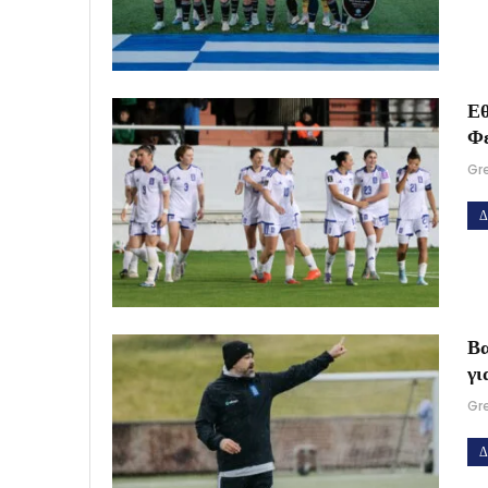
Εθ
Φ
Gr
Δ
Βα
γι
Gr
Δ