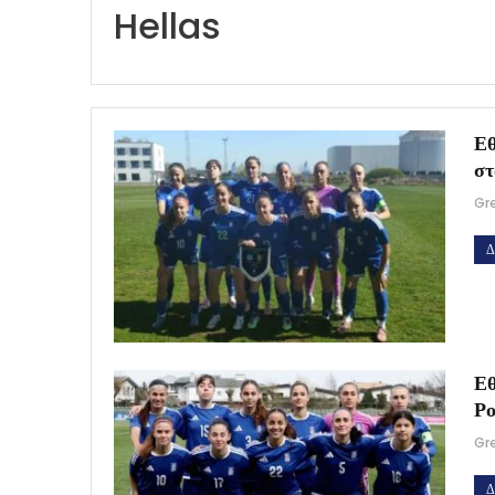
Hellas
Εθ
στ
Gr
Δ
Εθ
Ρο
Gr
Δ