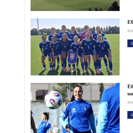
Εθ
Gr
Δ
Εθ
κα
Gr
Δ