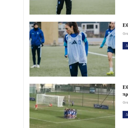
Εθ
Gr
Δ
Εθ
πρ
Gr
Δ