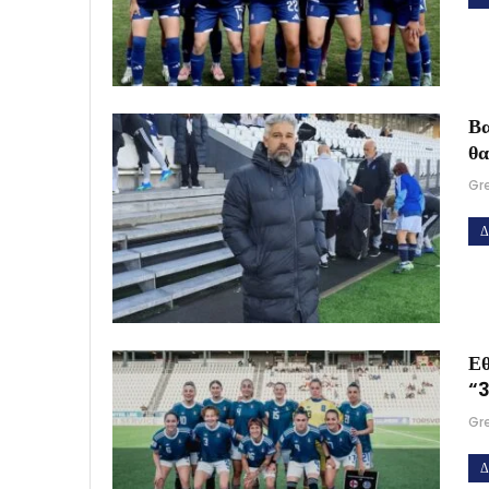
Βα
θα
Gr
Δ
Εθ
“3
Gr
Δ