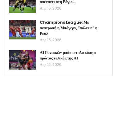
απέναντι στη Ράγιο…
Απρ 16, 2026
Champions League: Με
ανατροπή η Μπάγερν, “πάλεψε” η
Ρεάλ
Απρ 15, 2026
Α1 Γυναικών μπάσκετ: Διεκόπη ο
πρώτος τελικός της Α1
Απρ 15, 2026