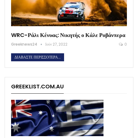
WRC-Ράλι Κένυας: Νικητής ο Κάλε Ροβάνπερα
Greeknews24
Ιούν 27, 2022
0
ΔΙΑΒΆΣΤΕ ΠΕΡΙΣΣΌΤΕΡΑ...
GREEKLIST.COM.AU