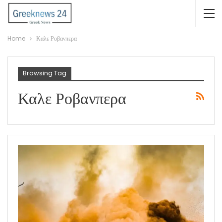
Home
Καλε Ροβανπερα
Browsing Tag
Καλε Ροβανπερα