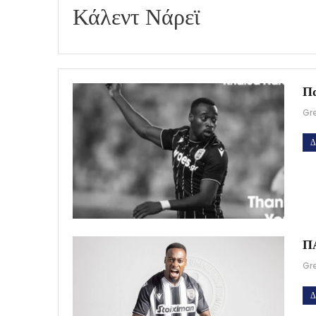
Κάλεντ Νάρεϊ
Πα
Gr
Δ
ΠΑ
Gr
Δ