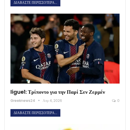
ΔΙΑΒΆΣΤΕ ΠΕΡΙΣΣΌΤΕΡΑ...
ligue1: Τρίποντο για την Παρί Σεν Ζερμέν
Greeknews24
Απρ 4, 2026
0
ΔΙΑΒΆΣΤΕ ΠΕΡΙΣΣΌΤΕΡΑ...