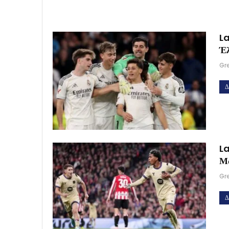
La
Έ
Gr
Δ
La
Μ
Gr
Δ