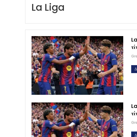
La Liga
La
τί
Gr
Δ
La
τί
Gr
Δ