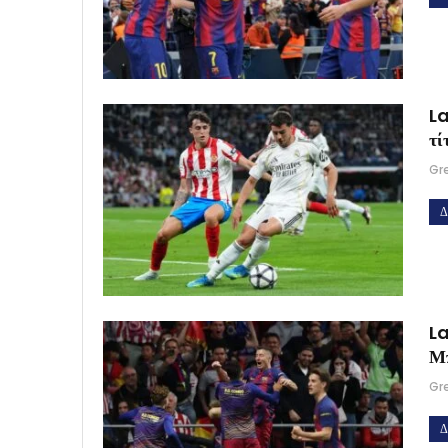
La
τί
Gr
Δ
La
Μ
Gr
Δ