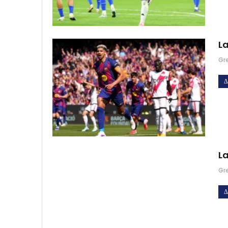
La
Gr
Δ
La
Gr
Δ