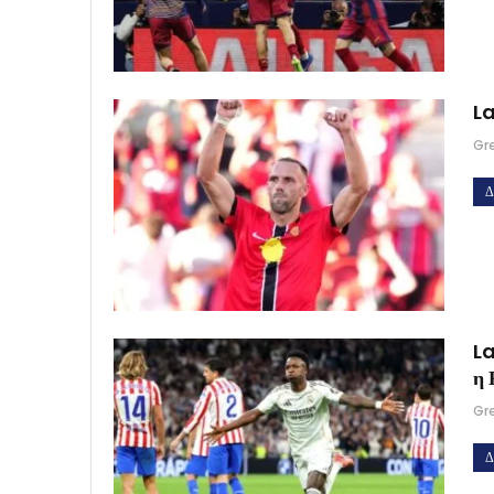
La
Gr
Δ
La
η 
Gr
Δ