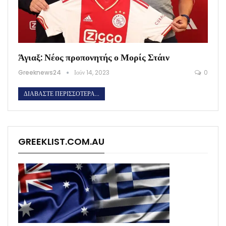
Άγιαξ: Νέος προπονητής ο Μορίς Στάιν
Greeknews24
Ιούν 14, 2023
0
ΔΙΑΒΆΣΤΕ ΠΕΡΙΣΣΌΤΕΡΑ...
GREEKLIST.COM.AU