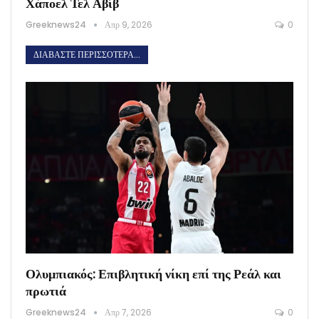
Χάποελ Τελ Αβίβ
Greeknews24
Απρ 9, 2026
0
ΔΙΑΒΆΣΤΕ ΠΕΡΙΣΣΌΤΕΡΑ...
Ολυμπιακός: Επιβλητική νίκη επί της Ρεάλ και
πρωτιά
Greeknews24
Απρ 7, 2026
0