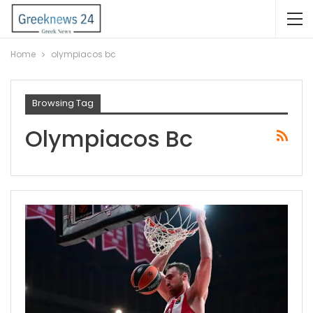
Home
olympiacos bc
Browsing Tag
Olympiacos Bc