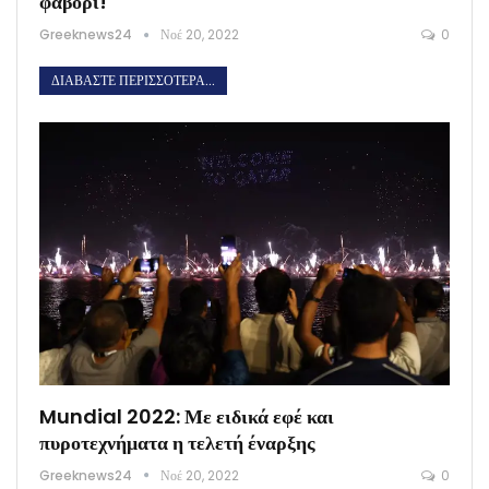
φαβορί!
Greeknews24
Νοέ 20, 2022
0
ΔΙΑΒΆΣΤΕ ΠΕΡΙΣΣΌΤΕΡΑ...
Mundial 2022: Με ειδικά εφέ και
πυροτεχνήματα η τελετή έναρξης
Greeknews24
Νοέ 20, 2022
0