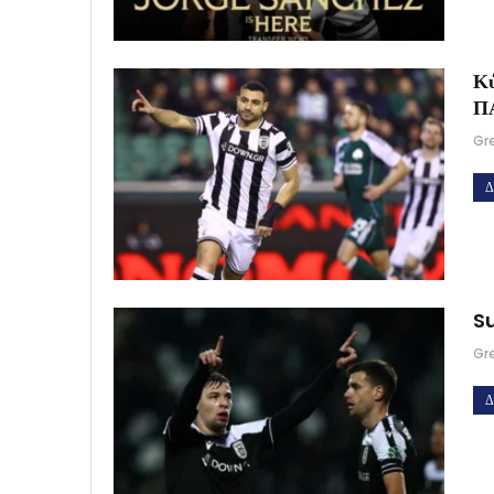
Κύ
Π
Gr
Δ
Su
Gr
Δ