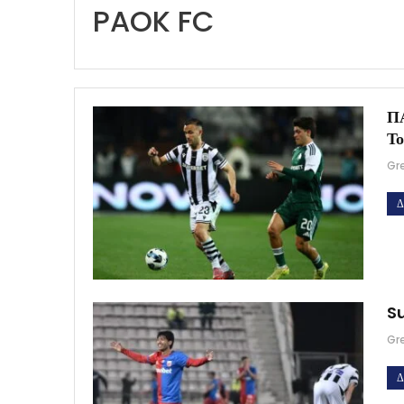
PAOK FC
ΠΑ
Τ
Gr
Δ
Su
Gr
Δ