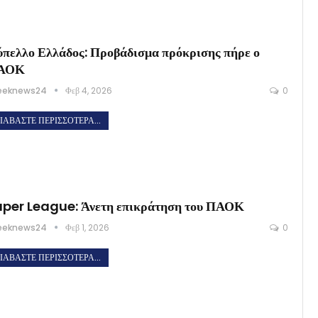
πελλο Ελλάδος: Προβάδισμα πρόκρισης πήρε ο
ΑΟΚ
eeknews24
Φεβ 4, 2026
0
ΙΑΒΆΣΤΕ ΠΕΡΙΣΣΌΤΕΡΑ...
per League: Άνετη επικράτηση του ΠΑΟΚ
eeknews24
Φεβ 1, 2026
0
ΙΑΒΆΣΤΕ ΠΕΡΙΣΣΌΤΕΡΑ...