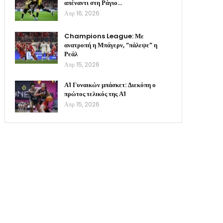
απέναντι στη Ράγιο…
Απρ 16, 2026
Champions League: Με
ανατροπή η Μπάγερν, “πάλεψε” η
Ρεάλ
Απρ 15, 2026
Α1 Γυναικών μπάσκετ: Διεκόπη ο
πρώτος τελικός της Α1
Απρ 15, 2026