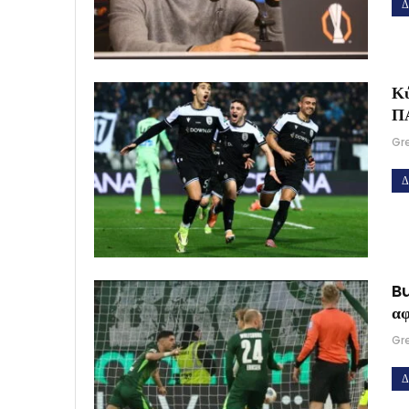
Δ
Κύ
Π
Gr
Δ
Bu
αφ
Gr
Δ