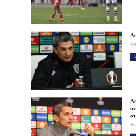
Λο
Gr
Δ
Λο
αν
στ
Gr