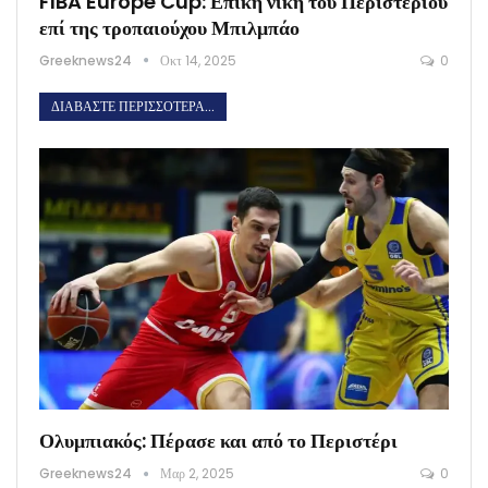
FIBA Europe Cup: Επική νίκη του Περιστερίου
επί της τροπαιούχου Μπιλμπάο
Greeknews24
Οκτ 14, 2025
0
ΔΙΑΒΆΣΤΕ ΠΕΡΙΣΣΌΤΕΡΑ...
Ολυμπιακός: Πέρασε και από το Περιστέρι
Greeknews24
Μαρ 2, 2025
0