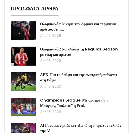
ΠΡΟΣΦΑΤΑ ΑΡΘΡΑ
Ολυμπιακός: Νίκησε την Αρμάνι και τερμάτισε
πρώτος στην…
Απρ 16, 2026
Ολυμπιακός: Να κλείσει τη Regular Season
με νίκη και πρωτιά
Απρ 16, 2026
ΑΕΚ: Για το θαύμα και την ανατροπή απέναντι
στη Ράγιο…
Απρ 16, 2026
Champions League: Με ανατροπή η
Μπάγερν, “πάλεψε” η Ρεάλ
Απρ 15, 2026
Α1 Γυναικών μπάσκετ: Διεκόπη ο πρώτος τελικός
της Α1