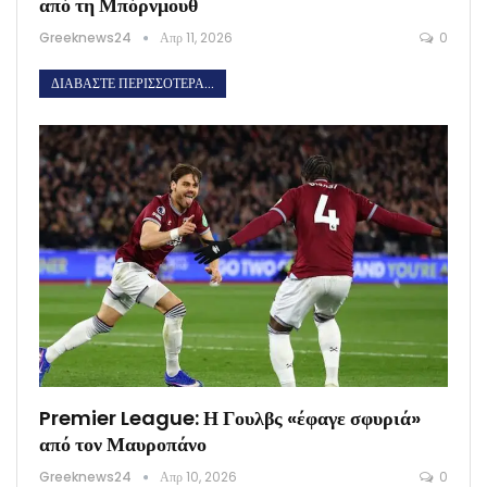
από τη Μπόρνμουθ
Greeknews24
Απρ 11, 2026
0
ΔΙΑΒΆΣΤΕ ΠΕΡΙΣΣΌΤΕΡΑ...
Premier League: Η Γουλβς «έφαγε σφυριά»
από τον Μαυροπάνο
Greeknews24
Απρ 10, 2026
0