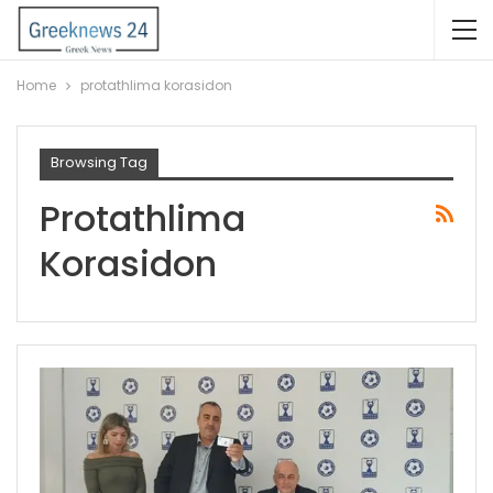
Home
protathlima korasidon
Browsing Tag
Protathlima
Korasidon