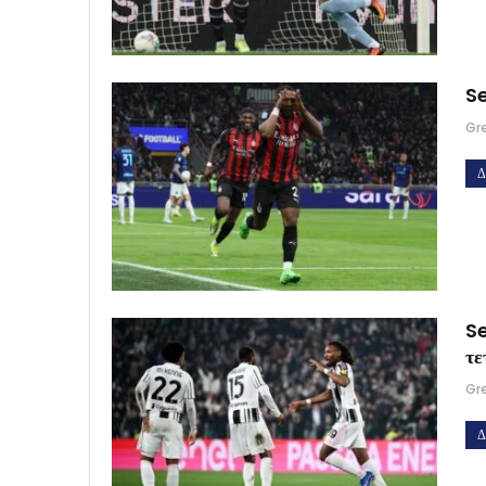
Se
Gr
Δ
Se
τε
Gr
Δ