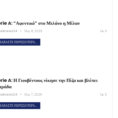
rie A: “Αφεντικό” στο Μιλάνο η Μίλαν
eeknews24
Μαρ 8, 2026
0
ΙΑΒΆΣΤΕ ΠΕΡΙΣΣΌΤΕΡΑ...
rie A: Η Γιουβέντους νίκησε την Πίζα και βλέπει
τράδα
eeknews24
Μαρ 7, 2026
0
ΙΑΒΆΣΤΕ ΠΕΡΙΣΣΌΤΕΡΑ...