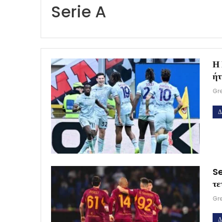
Serie A
Η 
ήτ
Gr
Δ
Se
τε
Gr
Δ