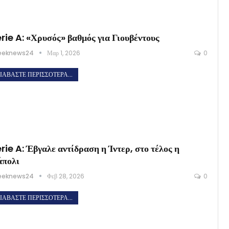
rie A: «Χρυσός» βαθμός για Γιουβέντους
eeknews24
Μαρ 1, 2026
0
ΙΑΒΆΣΤΕ ΠΕΡΙΣΣΌΤΕΡΑ...
rie A: Έβγαλε αντίδραση η Ίντερ, στο τέλος η
πολι
eeknews24
Φεβ 28, 2026
0
ΙΑΒΆΣΤΕ ΠΕΡΙΣΣΌΤΕΡΑ...