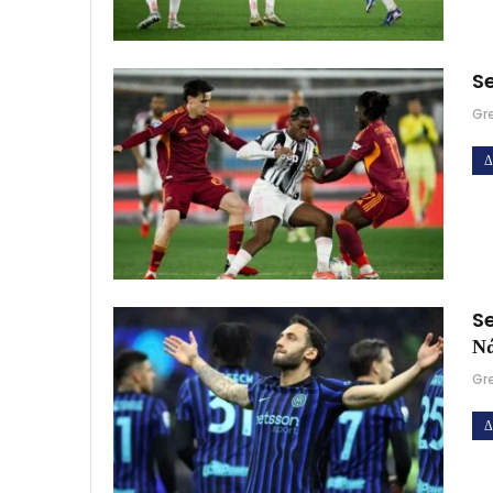
Se
Gr
Δ
Se
Νά
Gr
Δ