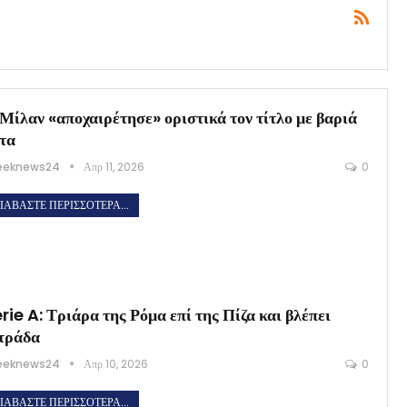
Μίλαν «αποχαιρέτησε» οριστικά τον τίτλο με βαριά
τα
eeknews24
Απρ 11, 2026
0
ΙΑΒΆΣΤΕ ΠΕΡΙΣΣΌΤΕΡΑ...
rie A: Τριάρα της Ρόμα επί της Πίζα και βλέπει
τράδα
eeknews24
Απρ 10, 2026
0
ΙΑΒΆΣΤΕ ΠΕΡΙΣΣΌΤΕΡΑ...