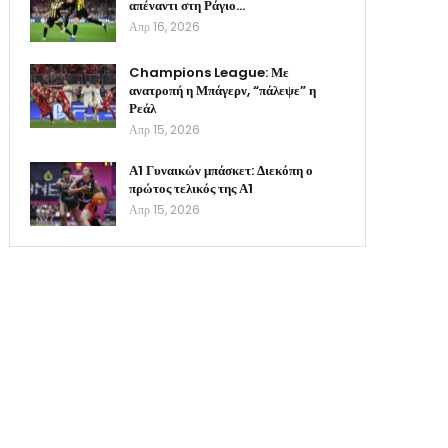
απέναντι στη Ράγιο…
Απρ 16, 2026
Champions League: Με
ανατροπή η Μπάγερν, “πάλεψε” η
Ρεάλ
Απρ 15, 2026
Α1 Γυναικών μπάσκετ: Διεκόπη ο
πρώτος τελικός της Α1
Απρ 15, 2026