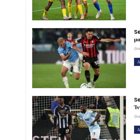
Se
μα
Gr
Δ
Se
Ίν
Gr
Δ