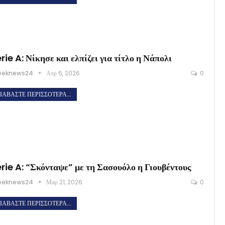
rie A: Νίκησε και ελπίζει για τίτλο η Νάπολι
eeknews24
Απρ 6, 2026
0
ΙΑΒΆΣΤΕ ΠΕΡΙΣΣΌΤΕΡΑ...
rie A: “Σκόνταψε” με τη Σασουόλο η Γιουβέντους
eeknews24
Μαρ 21, 2026
0
ΙΑΒΆΣΤΕ ΠΕΡΙΣΣΌΤΕΡΑ...