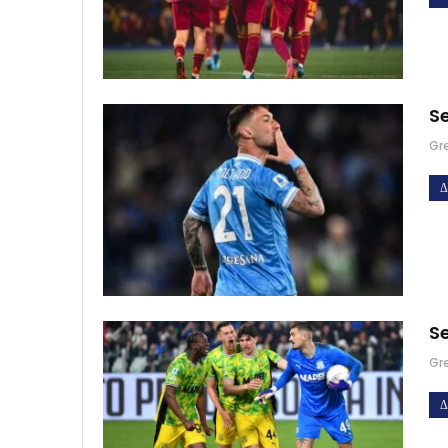
Se
Gr
Δ
Se
Gr
Δ