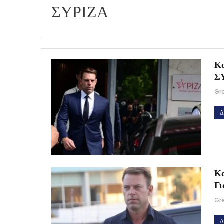
ΣΥΡΙΖΑ
Κα
ΣΥ
Gr
Δ
Κα
Γι
Gr
Δ