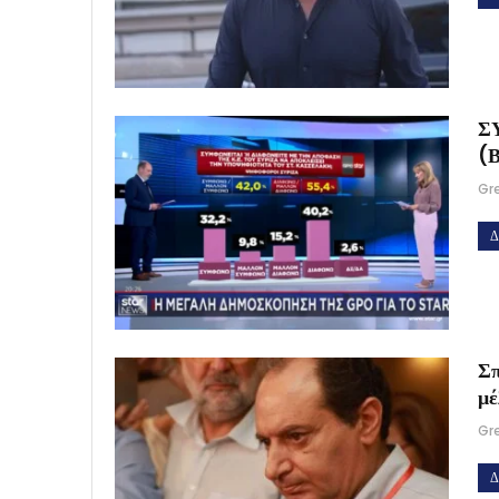
ΣΥ
(
Gr
Δ
Σπ
μέ
Gr
Δ