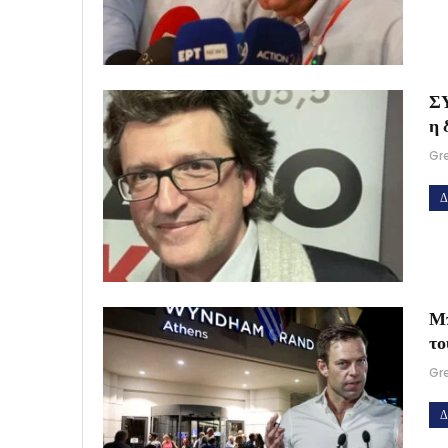
ΣΥ
η 
Gr
Δ
Μπ
τ
Gr
Δ