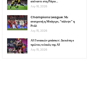
απέναντι στη Ράγιο…
Απρ 16, 2026
Champions League: Με
ανατροπή η Μπάγερν, “πάλεψε” η
Ρεάλ
Απρ 15, 2026
Α1 Γυναικών μπάσκετ: Διεκόπη ο
πρώτος τελικός της Α1
Απρ 15, 2026