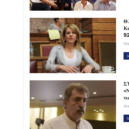
Θ.
Κα
9
Gr
Δ
ΣΥ
«Ν
τι
Gr
Δ