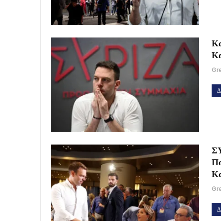
Κα
Κε
Gr
Δ
ΣΥ
Πο
Κ
Gr
Δ