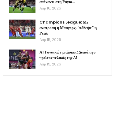
απέναντι στη Ράγιο…
Απρ 16, 2026
Champions League: Με
ανατροπή η Μπάγερν, “πάλεψε” η
Ρεάλ
Απρ 15, 2026
Α1 Γυναικών μπάσκετ: Διεκόπη ο
πρώτος τελικός της Α1
Απρ 15, 2026