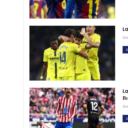
La
Gr
Δ
La
Βι
Gr
Δ