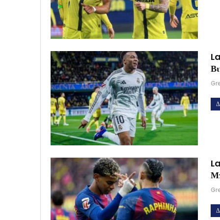
La
Βι
Gr
Δ
La
Μ
Gr
Δ