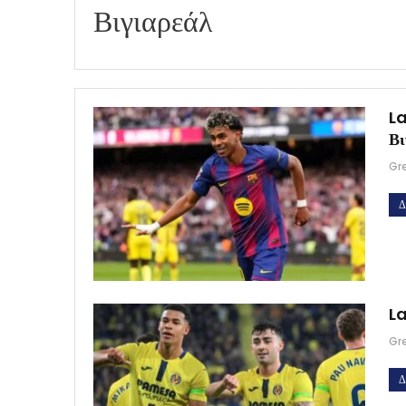
Βιγιαρεάλ
La
Βι
Gr
Δ
La
Gr
Δ