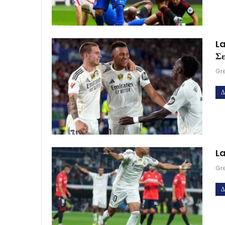
La
Σε
Gr
Δ
La
Gr
Δ