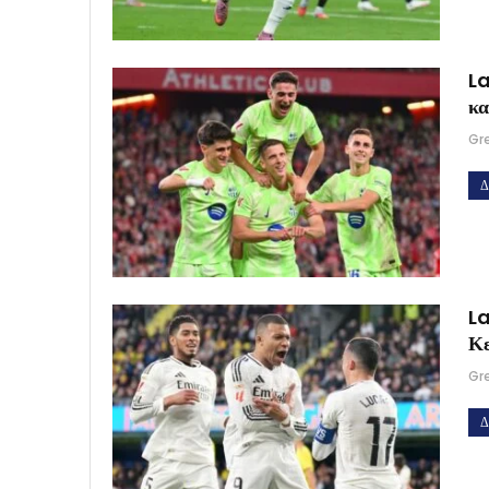
La
κα
Gr
Δ
La
Κ
Gr
Δ