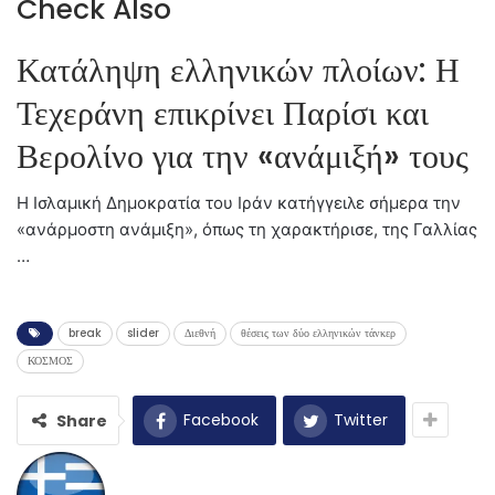
Check Also
Κατάληψη ελληνικών πλοίων: Η
Τεχεράνη επικρίνει Παρίσι και
Βερολίνο για την «ανάμιξή» τους
Η Ισλαμική Δημοκρατία του Ιράν κατήγγειλε σήμερα την
«ανάρμοστη ανάμιξη», όπως τη χαρακτήρισε, της Γαλλίας
…
break
slider
Διεθνή
θέσεις των δύο ελληνικών τάνκερ
ΚΟΣΜΟΣ
Facebook
Twitter
Share