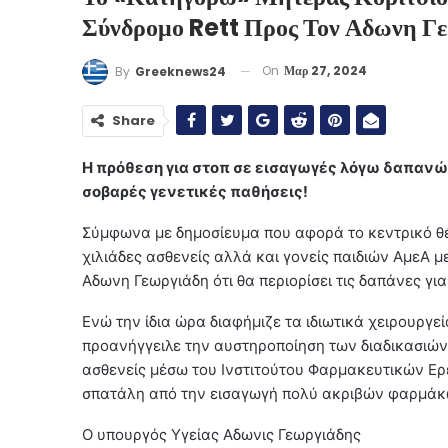
Σύνδρομο Rett Προς Τον Αδωνη Γ
On
Μαρ 27, 2024
By
Greeknews24
Share
Η πρόθεση για στοπ σε εισαγωγές λόγω δαπανών
σοβαρές γενετικές παθήσεις!
Σύμφωνα με δημοσίευμα που αφορά το κεντρικό θέ
χιλιάδες ασθενείς αλλά και γονείς παιδιών ΑμεΑ 
Αδωνη Γεωργιάδη ότι θα περιορίσει τις δαπάνες γ
Ενώ την ίδια ώρα διαφήμιζε τα ιδιωτικά χειρουργε
προανήγγειλε την αυστηροποίηση των διαδικασιών
ασθενείς μέσω του Ινστιτούτου Φαρμακευτικών Ερ
σπατάλη από την εισαγωγή πολύ ακριβών φαρμάκ
O υπουργός Υγείας Αδωνις Γεωργιάδης