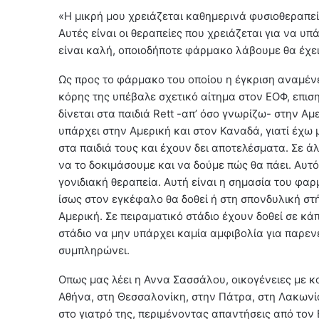
«Η μικρή μου χρειάζεται καθημερινά φυσιοθεραπεί
Αυτές είναι οι θεραπείες που χρειάζεται για να υ
είναι καλή, οποιοδήποτε φάρμακο λάβουμε θα έχε
Ως προς το φάρμακο του οποίου η έγκριση αναμένε
κόρης της υπέβαλε σχετικό αίτημα στον ΕΟΦ, επιση
δίνεται στα παιδιά Rett -απ’ όσο γνωρίζω- στην Αμ
υπάρχει στην Αμερική και στον Καναδά, γιατί έχω μ
στα παιδιά τους και έχουν δει αποτελέσματα. Σε ά
να το δοκιμάσουμε και να δούμε πώς θα πάει. Αυτό
γονιδιακή θεραπεία. Αυτή είναι η σημασία του φα
ίσως στον εγκέφαλο θα δοθεί ή στη σπονδυλική στή
Αμερική. Σε πειραματικό στάδιο έχουν δοθεί σε κά
στάδιο να μην υπάρχει καμία αμφιβολία για παρεν
συμπληρώνει.
Οπως μας λέει η Αννα Σασσάλου, οικογένειες με 
Αθήνα, στη Θεσσαλονίκη, στην Πάτρα, στη Λακωνία
στο γιατρό της, περιμένοντας απαντήσεις από τον