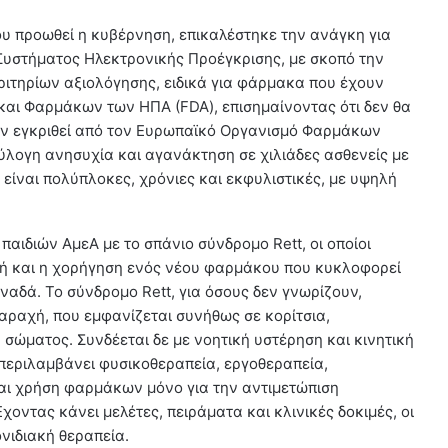
ου προωθεί η κυβέρνηση, επικαλέστηκε την ανάγκη για
 Συστήματος Ηλεκτρονικής Προέγκρισης, με σκοπό την
ιτηρίων αξιολόγησης, ειδικά για φάρμακα που έχουν
και Φαρμάκων των ΗΠΑ (FDA), επισημαίνοντας ότι δεν θα
υν εγκριθεί από τον Ευρωπαϊκό Οργανισμό Φαρμάκων
ύλογη ανησυχία και αγανάκτηση σε χιλιάδες ασθενείς με
ς είναι πολύπλοκες, χρόνιες και εκφυλιστικές, με υψηλή
παιδιών ΑμεΑ με το σπάνιο σύνδρομο Rett, οι οποίοι
γή και η χορήγηση ενός νέου φαρμάκου που κυκλοφορεί
ναδά. Το σύνδρομο Rett, για όσους δεν γνωρίζουν,
ταραχή, που εμφανίζεται συνήθως σε κορίτσια,
υ σώματος. Συνδέεται δε με νοητική υστέρηση και κινητική
περιλαμβάνει φυσικοθεραπεία, εργοθεραπεία,
αι χρήση φαρμάκων μόνο για την αντιμετώπιση
οντας κάνει μελέτες, πειράματα και κλινικές δοκιμές, οι
νιδιακή θεραπεία.