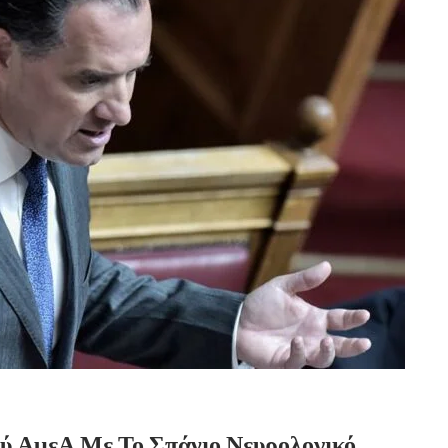
ύ ΑμεΑ Με Το Σπάνιο Νευρολογικό