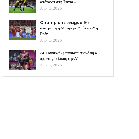
απέναντι στη Ράγιο…
Απρ 16, 2026
Champions League: Με
ανατροπή η Μπάγερν, “πάλεψε” η
Ρεάλ
Απρ 15, 2026
Α1 Γυναικών μπάσκετ: Διεκόπη ο
πρώτος τελικός της Α1
Απρ 15, 2026