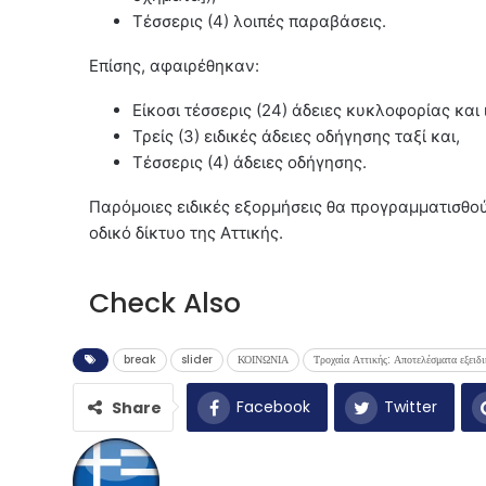
Τέσσερις (4) λοιπές παραβάσεις.
Επίσης, αφαιρέθηκαν:
Είκοσι τέσσερις (24) άδειες κυκλοφορίας κα
Τρείς (3) ειδικές άδειες οδήγησης ταξί και,
Τέσσερις (4) άδειες οδήγησης.
Παρόμοιες ειδικές εξορμήσεις θα προγραμματισθού
οδικό δίκτυο της Αττικής.
Check Also
break
slider
ΚΟΙΝΩΝΙΑ
Τροχαία Αττικής: Αποτελέσματα εξειδ
Facebook
Twitter
Share