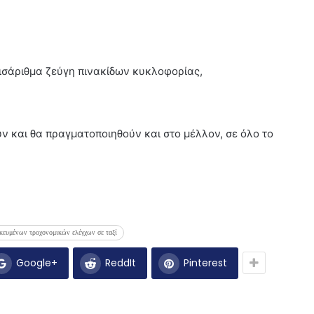
ι ισάριθμα ζεύγη πινακίδων κυκλοφορίας,
ν και θα πραγματοποιηθούν και στο μέλλον, σε όλο το
ικευμένων τροχονομικών ελέγχων σε ταξί
Google+
ReddIt
Pinterest