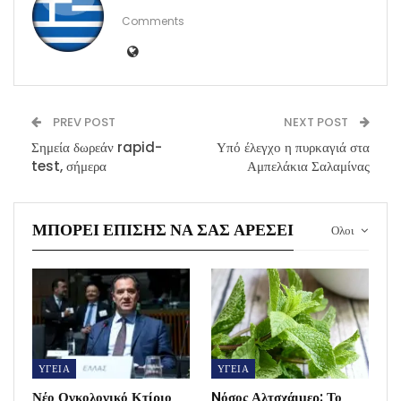
Comments
PREV POST
NEXT POST
Σημεία δωρεάν rapid-
Υπό έλεγχο η πυρκαγιά στα
test, σήμερα
Αμπελάκια Σαλαμίνας
ΜΠΟΡΕΊ ΕΠΊΣΗΣ ΝΑ ΣΑΣ ΑΡΈΣΕΙ
Ολοι
ΥΓΕΙΑ
ΥΓΕΙΑ
Νέο Ογκολογικό Κτίριο
Nόσος Αλτσχάιμερ: Το