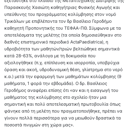
εξετάστηκε στο πλαίσιο της Μεταπτυχιακής Διατριβής της
Παρασκευής Χασιώτη καθηγήτριας Φυσικής Αγωγής και
υπεύθυνης του προγράμματος κολύμβησης στον νομό
Τρικάλων με επιβλέποντα τον δρ Βασίλειο Γεροδήμο
καθηγητή Προπονητικής του ΤΕΦΑΑ-ΠΘ. Σύμφωνα με τα
αποτελέσματα της μελέτης (τα οποία δημοσιεύθηκαν στο
διεθνές επιστημονικό περιοδικό ActaPaediatrica), η
υδροβιότητα των μαθητών/τριών βελτιώθηκε σημαντικά
κατά 28-63%, ανάλογα με τη δοκιμασία που
αξιολογήθηκε (π.χ. επίπλευση και ισορροπία, υποβρύχια
όραση και ακοή, υδροδυναμική θέση, γλίστρημα στο νερό
κ.α.) μετά την εφαρμογή των μαθημάτων κολύμβησης (9
μαθήματα, 1 φορά την εβδομάδα). Ο δρ. Βασίλειος
Γεροδήμος αναφέρει επίσης ότι «αν και η εισαγωγή του
μαθήματος της κολύμβησης στο σχολείο ήταν μια
σημαντική και πολύ αποτελεσματική πρωτοβουλία όπως
φάνηκε από τη μελέτη που πραγματοποιήθηκε, πρέπει να
γίνουν πολλά περισσότερα για να μειωθούν δραστικά τα
ποσοστά πνιγμών στη χώρα μας».