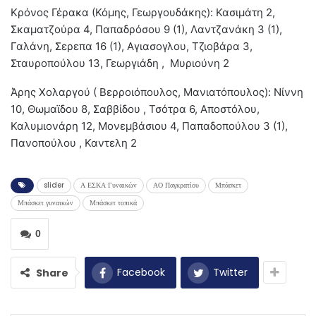
Κρόνος Γέρακα (Κόμης, Γεωργουδάκης): Κασιμάτη 2,
Σκαματζούρα 4, Παπαδρόσου 9 (1), Λαντζανάκη 3 (1),
Γαλάνη, Σερεπα 16 (1), Αγιασογλου, Τζιοβάρα 3,
Σταυροπούλου 13, Γεωργιάδη , Μυριούνη 2
Άρης Χολαργού ( Βερροιόπουλος, Μανιατόπουλος): Νίννη
10, Θωμαϊδου 8, Σαββίδου , Τσότρα 6, Αποστόλου,
Καλυμιονάρη 12, Μονεμβάσιου 4, Παπαδοπούλου 3 (1),
Πανοπούλου , Καντελη 2
slider
Α ΕΣΚΑ Γυναικών
ΑΟ Παγκρατίου
Μπάσκετ
Μπάσκετ γυναικών
Μπάσκετ τοπικά
0
Facebook
Twitter
Share