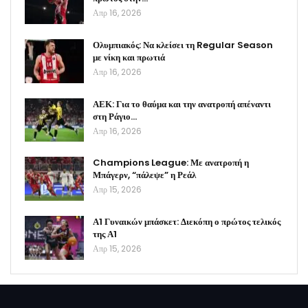
Απρ 16, 2026
Ολυμπιακός: Να κλείσει τη Regular Season
με νίκη και πρωτιά
Απρ 16, 2026
ΑΕΚ: Για το θαύμα και την ανατροπή απέναντι
στη Ράγιο…
Απρ 16, 2026
Champions League: Με ανατροπή η
Μπάγερν, “πάλεψε” η Ρεάλ
Απρ 15, 2026
Α1 Γυναικών μπάσκετ: Διεκόπη ο πρώτος τελικός
της Α1
Απρ 15, 2026