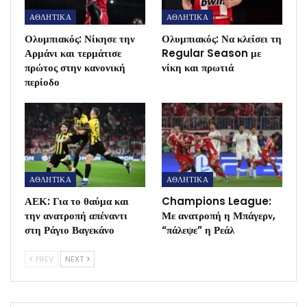
ΑΘΛΗΤΙΚΑ
ΑΘΛΗΤΙΚΑ
Ολυμπιακός: Νίκησε την
Ολυμπιακός: Να κλείσει τη
Αρμάνι και τερμάτισε
Regular Season με
πρώτος στην κανονική
νίκη και πρωτιά
περίοδο
ΑΘΛΗΤΙΚΑ
ΑΘΛΗΤΙΚΑ
ΑΕΚ: Για το θαύμα και
Champions League:
την ανατροπή απέναντι
Με ανατροπή η Μπάγερν,
στη Ράγιο Βαγεκάνο
“πάλεψε” η Ρεάλ
PREV
NEXT