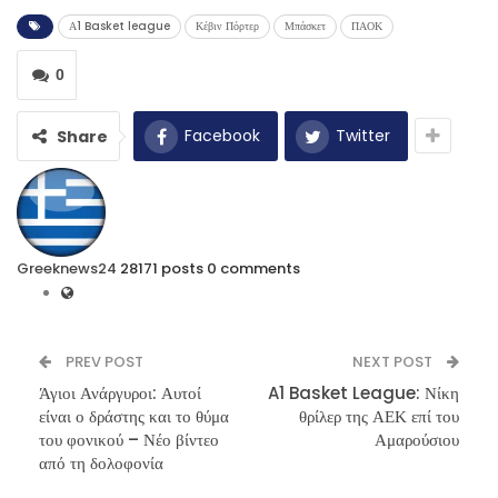
Α1 Basket league
Κέβιν Πόρτερ
Μπάσκετ
ΠΑΟΚ
0
Facebook
Twitter
Share
Greeknews24
28171 posts
0 comments
PREV POST
NEXT POST
Άγιοι Ανάργυροι: Αυτοί
A1 Basket League: Νίκη
είναι ο δράστης και το θύμα
θρίλερ της ΑΕΚ επί του
του φονικού – Νέο βίντεο
Αμαρούσιου
από τη δολοφονία