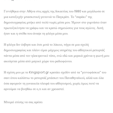
Γεννήθηκα στην Αθήνα στις αρχές της δεκαετίας του 1980 και μεγάλωσα σε
μια κατεξοχήν μπασκετική γειτονιά το Παγκράτι. Το “σαράκι” της
δημοσιογραφίας μπήκε από πολύ νωρίς μέσα μου. Ήμουν στο γυμνάσιο όταν
πρωτοξεκίνησα να γράφω και να κρατώ σημειώσεις για τους αγώνες. Αυτή
ήταν και η σπίθα που άναψε τη φλόγα μέσα μου.
Η φλόγα δεν έσβησε και έτσι μετά το λύκειο, πήγα σε μια σχολή
δημοσιογραφίας και πλέον είμαι μάχιμος υπηρέτης του αθλητικού ρεπορτάζ
πάντα μέσα από τον ηλεκτρονικό τύπο, ενώ εδώ και μερικά χρόνια η φωνή μου
ακούγεται μέσα από μαγικό χώρο του ραδιοφώνου.
Η σχέση μου με το Kingsport.gr κρατάει σχεδόν από τα “γεννοφάσκια” του
σαιτ όπου καλύπτω το ρεπορτάζ μπάσκετ του Παναθηναϊκού, αλλά και όλα
όσα αφορούν τη γυναικεία πλευρά του αθλητισμού, χωρίς όμως ποτέ να
αρνούμαι να βοηθάω σε ο,τι και αν χρειαστεί.
Μπορεί επίσης να σας αρέσει