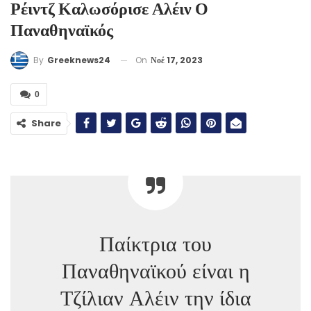
Ρέιντζ Καλωσόρισε Αλέιν Ο
Παναθηναϊκός
On
Νοέ 17, 2023
By
Greeknews24
0
Share
Παίκτρια του
Παναθηναϊκού είναι η
Τζίλιαν Αλέιν την ίδια