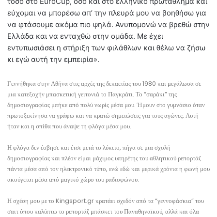
τόσο στο EuroCup, όσο και στο ελληνικό πρωτάθλημα και
εύχομαι να μπορέσω απ’ την πλευρά μου να βοηθήσω για
να φτάσουμε ακόμα πιο ψηλά. Ανυπομονώ να βρεθώ στην
Ελλάδα και να ενταχθώ στην ομάδα. Με έχει
εντυπωσιάσει η στήριξη των φιλάθλων και θέλω να ζήσω
κι εγώ αυτή την εμπειρία».
Γεννήθηκα στην Αθήνα στις αρχές της δεκαετίας του 1980 και μεγάλωσα σε
μια κατεξοχήν μπασκετική γειτονιά το Παγκράτι. Το “σαράκι” της
δημοσιογραφίας μπήκε από πολύ νωρίς μέσα μου. Ήμουν στο γυμνάσιο όταν
πρωτοξεκίνησα να γράφω και να κρατώ σημειώσεις για τους αγώνες. Αυτή
ήταν και η σπίθα που άναψε τη φλόγα μέσα μου.
Η φλόγα δεν έσβησε και έτσι μετά το λύκειο, πήγα σε μια σχολή
δημοσιογραφίας και πλέον είμαι μάχιμος υπηρέτης του αθλητικού ρεπορτάζ
πάντα μέσα από τον ηλεκτρονικό τύπο, ενώ εδώ και μερικά χρόνια η φωνή μου
ακούγεται μέσα από μαγικό χώρο του ραδιοφώνου.
Η σχέση μου με το Kingsport.gr κρατάει σχεδόν από τα “γεννοφάσκια” του
σαιτ όπου καλύπτω το ρεπορτάζ μπάσκετ του Παναθηναϊκού, αλλά και όλα