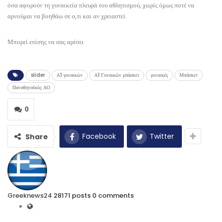
όσα αφορούν τη γυναικεία πλευρά του αθλητισμού, χωρίς όμως ποτέ να
αρνούμαι να βοηθάω σε ο,τι και αν χρειαστεί.
Μπορεί επίσης να σας αρέσει
slider
Α1 γυναικών
Α1 Γυναικών μπάσκετ
γυναικές
Μπάσκετ
Παναθηναϊκός ΑΟ
0
Facebook
Twitter
Share
Greeknews24
28171 posts
0 comments