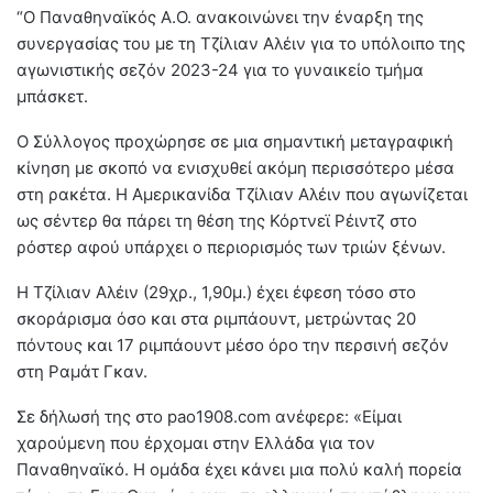
“Ο Παναθηναϊκός Α.Ο. ανακοινώνει την έναρξη της
συνεργασίας του με τη Τζίλιαν Αλέιν για το υπόλοιπο της
αγωνιστικής σεζόν 2023-24 για το γυναικείο τμήμα
μπάσκετ.
Ο Σύλλογος προχώρησε σε μια σημαντική μεταγραφική
κίνηση με σκοπό να ενισχυθεί ακόμη περισσότερο μέσα
στη ρακέτα. Η Αμερικανίδα Τζίλιαν Αλέιν που αγωνίζεται
ως σέντερ θα πάρει τη θέση της Κόρτνεϊ Ρέιντζ στο
ρόστερ αφού υπάρχει ο περιορισμός των τριών ξένων.
Η Τζίλιαν Αλέιν (29χρ., 1,90μ.) έχει έφεση τόσο στο
σκοράρισμα όσο και στα ριμπάουντ, μετρώντας 20
πόντους και 17 ριμπάουντ μέσο όρο την περσινή σεζόν
στη Ραμάτ Γκαν.
Σε δήλωσή της στο pao1908.com ανέφερε: «Είμαι
χαρούμενη που έρχομαι στην Ελλάδα για τον
Παναθηναϊκό. Η ομάδα έχει κάνει μια πολύ καλή πορεία