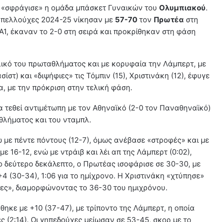
ος «σφράγισε» η ομάδα μπάσκετ Γυναικών του
Ολυμπιακού
.
υπελλούχες 2024-25 νίκησαν με
57-70
τον
Πρωτέα
στη
 Α1, έκαναν το 2-0 στη σειρά και προκρίθηκαν στη φάση
λικό του πρωταθλήματος και με κορυφαία την Λάμπερτ, με
στ) και «διψήφιες» τις Τόμπιν (15), Χριστινάκη (12), έφυγε
α, με την πρόκριση στην τελική φάση.
α τεθεί αντιμέτωπη με τον Αθηναϊκό (2-0 τον Παναθηναϊκό)
αθλήματος και του νταμπλ.
ω με πέντε πόντους (12-7), όμως ανέβασε «στροφές» και με
με 16-12, ενώ με ντράιβ και λέι απ της Λάμπερτ (0:02),
το δεύτερο δεκάλεπτο, ο Πρωτέας ισοφάρισε σε 30-30, με
4 (30-34), 1:06 για το ημίχρονο. Η Χριστινάκη «χτύπησε»
κες», διαμορφώνοντας το 36-30 του ημιχρόνου.
θηκε με +10 (37-47), με τρίποντο της Λάμπερτ, η οποία
ς (2:14). Οι γηπεδούχες μείωσαν σε 53-45, σκορ με το