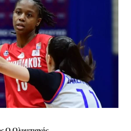
ύς Ο Ολυμπιακός