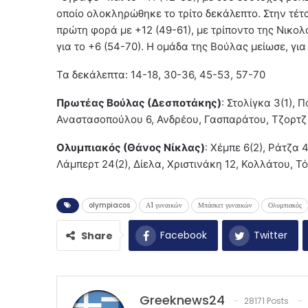
οποίο ολοκληρώθηκε το τρίτο δεκάλεπτο. Στην τέτ
πρώτη φορά με +12 (49-61), με τρίποντο της Νικολ
για το +6 (54-70). Η ομάδα της Βούλας μείωσε, γι
Τα δεκάλεπτα: 14-18, 30-36, 45-53, 57-70
Πρωτέας Βούλας (Δεσποτάκης)
: Στολίγκα 3(1),
Αναστασοπούλου 6, Ανδρέου, Γασπαράτου, Τζορτζ 
Ολυμπιακός (Θάνος Νίκλας)
: Χέμπε 6(2), Ράτζα 
Λάμπερτ 24(2), Δίελα, Χριστινάκη 12, Κολλάτου, Τό
olympiacos
Α1 γυναικών
Μπάσκετ γυναικών
Ολυμπιακός
Facebook
Twitter
Share
Greeknews24
28171 Posts