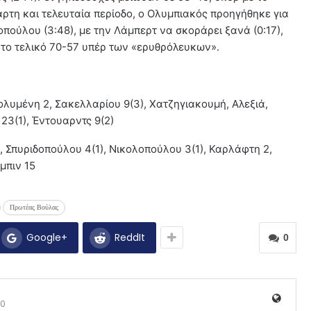
αρτη και τελευταία περίοδο, ο Ολυμπιακός προηγήθηκε για
οπούλου (3:48), με την Λάμπερτ να σκοράρει ξανά (0:17),
α το τελικό 70-57 υπέρ των «ερυθρόλευκων».
 Πολυμένη 2, Σακελλαρίου 9(3), Χατζηγιακουμή, Αλεξιά,
23(1), Έντουαρντς 9(2)
4, Σπυριδοπούλου 4(1), Νικολοπούλου 3(1), Καρλάφτη 2,
μπιν 15
Πρωτέας Βούλας
Google+
ReddIt
0
0