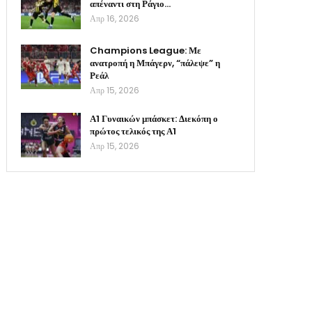
απέναντι στη Ράγιο…
Απρ 16, 2026
Champions League: Με
ανατροπή η Μπάγερν, “πάλεψε” η
Ρεάλ
Απρ 15, 2026
Α1 Γυναικών μπάσκετ: Διεκόπη ο
πρώτος τελικός της Α1
Απρ 15, 2026