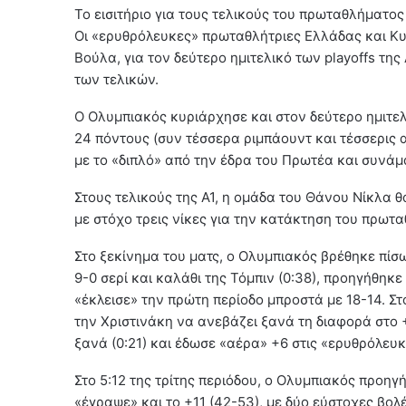
Το εισιτήριο για τους τελικούς του πρωταθλήματ
Οι «ερυθρόλευκες» πρωταθλήτριες Ελλάδας και Κ
Βούλα, για τον δεύτερο ημιτελικό των playoffs της
των τελικών.
Ο Ολυμπιακός κυριάρχησε και στον δεύτερο ημιτε
24 πόντους (συν τέσσερα ριμπάουντ και τέσσερις ασί
με το «διπλό» από την έδρα του Πρωτέα και συνάμ
Στους τελικούς της Α1, η ομάδα του Θάνου Νίκλα θ
με στόχο τρεις νίκες για την κατάκτηση του πρωτ
Στο ξεκίνημα του ματς, ο Ολυμπιακός βρέθηκε πίσ
9-0 σερί και καλάθι της Τόμπιν (0:38), προηγήθηκε 
«έκλεισε» την πρώτη περίοδο μπροστά με 18-14. Σ
την Χριστινάκη να ανεβάζει ξανά τη διαφορά στο +
ξανά (0:21) και έδωσε «αέρα» +6 στις «ερυθρόλευ
Στο 5:12 της τρίτης περιόδου, ο Ολυμπιακός προηγή
«έγραψε» και το +11 (42-53), με δύο εύστοχες βολέ