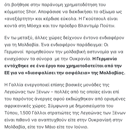
ότι βοήθησε στην παράνομη χρηματοδότηση του
κόμματος Shor. Αποφάσισε να διεκδικήσει το αξίωμα ως
«ανεξάρτητη» και κέρδισε εύκολα. Η Γκούτσουλ είναι
κοντά στη Μόσχα και τον πρόεδρο Βλαντιμίρ Πούτιν.
Εν τω μεταξύ, άλλες χώρες δείχνουν έντονο ενδιαφέρον
για τη Μολδαβία. Ένα ενδιαφέρον παράδειγμα: Οι
Γερμανοί προμηθεύουν την μολδαβική αστυνομία για να
ενισχύσουν τα σύνορα με την Ουκρανία.
Η Γερμανία
εντάχθηκε σε ένα έργο που χρηματοδοτείται από την
ΕΕ για να «διασφαλίσει την ασφάλεια» της Μολδαβίας.
Η Γαλλία ενεργοποιεί επίσης βασικές μονάδες της
Λεγεώνας των Ξένων – πολλές από τις οποίες είναι επί
του παρόντος άνεργες αφού εκδιώχθηκαν από ορισμένες
αφρικανικές χώρες. Σύμφωνα με δημοσιεύματα του
Τύπου, 1.500 Γάλλοι στρατιώτες της Λεγεώνας των Ξένων
είναι πιθανό να αναπτυχθούν είτε στην Ουκρανίαή στην
Μολδαβία, είτε τον Μάιο είτε τον Ιούνιο.