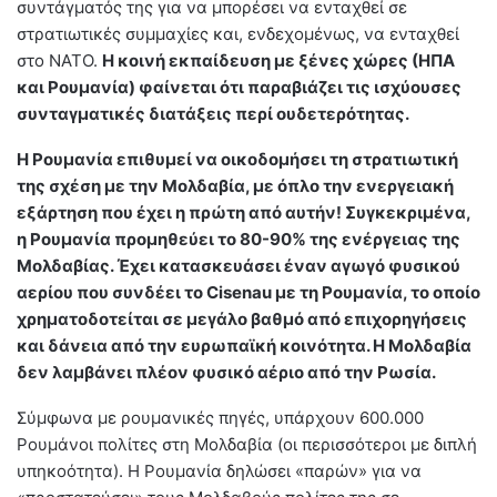
συντάγματός της για να μπορέσει να ενταχθεί σε
στρατιωτικές συμμαχίες και, ενδεχομένως, να ενταχθεί
στο ΝΑΤΟ.
Η κοινή εκπαίδευση με ξένες χώρες (ΗΠΑ
και Ρουμανία) φαίνεται ότι παραβιάζει τις ισχύουσες
συνταγματικές διατάξεις περί ουδετερότητας.
Η Ρουμανία επιθυμεί να οικοδομήσει τη στρατιωτική
της σχέση με την Μολδαβία, με όπλο την ενεργειακή
εξάρτηση που έχει η πρώτη από αυτήν! Συγκεκριμένα,
η Ρουμανία προμηθεύει το 80-90% της ενέργειας της
Μολδαβίας. Έχει κατασκευάσει έναν αγωγό φυσικού
αερίου που συνδέει το Cisenau με τη Ρουμανία, το οποίο
χρηματοδοτείται σε μεγάλο βαθμό από επιχορηγήσεις
και δάνεια από την ευρωπαϊκή κοινότητα. Η Μολδαβία
δεν λαμβάνει πλέον φυσικό αέριο από την Ρωσία.
Σύμφωνα με ρουμανικές πηγές, υπάρχουν 600.000
Ρουμάνοι πολίτες στη Μολδαβία (οι περισσότεροι με διπλή
υπηκοότητα). Η Ρουμανία δηλώσει «παρών» για να