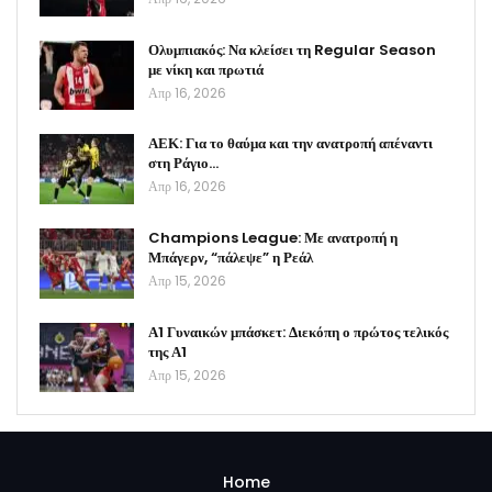
Ολυμπιακός: Να κλείσει τη Regular Season
με νίκη και πρωτιά
Απρ 16, 2026
ΑΕΚ: Για το θαύμα και την ανατροπή απέναντι
στη Ράγιο…
Απρ 16, 2026
Champions League: Με ανατροπή η
Μπάγερν, “πάλεψε” η Ρεάλ
Απρ 15, 2026
Α1 Γυναικών μπάσκετ: Διεκόπη ο πρώτος τελικός
της Α1
Απρ 15, 2026
Home