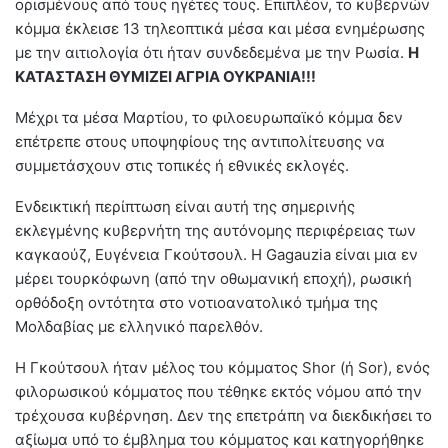
ορισμένους από τους ηγέτες τους. Επιπλέον, το κυβερνών
κόμμα έκλεισε 13 τηλεοπτικά μέσα και μέσα ενημέρωσης
με την αιτιολογία ότι ήταν συνδεδεμένα με την Ρωσία.
Η
ΚΑΤΑΣΤΑΣΗ ΘΥΜΙΖΕΙ ΑΓΡΙΑ ΟΥΚΡΑΝΙΑ!!!
Μέχρι τα μέσα Μαρτίου, το φιλοευρωπαϊκό κόμμα δεν
επέτρεπε στους υποψηφίους της αντιπολίτευσης να
συμμετάσχουν στις τοπικές ή εθνικές εκλογές.
Ενδεικτική περίπτωση είναι αυτή της σημερινής
εκλεγμένης κυβερνήτη της αυτόνομης περιφέρειας των
καγκαούζ, Ευγένεια Γκούτσουλ. Η Gagauzia είναι μια εν
μέρει τουρκόφωνη (από την οθωμανική εποχή), ρωσική
ορθόδοξη οντότητα στο νοτιοανατολικό τμήμα της
Μολδαβίας με ελληνικό παρελθόν.
Η Γκούτσουλ ήταν μέλος του κόμματος Shor (ή Sor), ενός
φιλορωσικού κόμματος που τέθηκε εκτός νόμου από την
τρέχουσα κυβέρνηση. Δεν της επετράπη να διεκδικήσει το
αξίωμα υπό το έμβλημα του κόμματος και κατηγορήθηκε