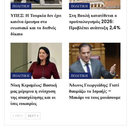
ΠΟΛΙΤΙΚΗ
ΠΟΛΙΤΙΚΗ
ΥΠΕΞ: Η Τουρκία δεν έχει
Στη Βουλή κατατίθεται ο
κανένα έρεισμα στο
προϋπολογισμός 2026:
ενωσιακό και το διεθνές
Προβλέπει ανάπτυξη 2,4%
δίκαιο
ΠΟΛΙΤΙΚΗ
ΠΟΛΙΤΙΚΗ
Νίκη Κεραμέως: Βασική
Άδωνις Γεωργιάδης: Γιατί
μας μέριμνα η ενίσχυση
θαυμάζω το Ισραήλ; –
της απασχόλησης και οι
Μακάρι να τους μοιάσουμε
ίσες ευκαιρίες
PREV
NEXT