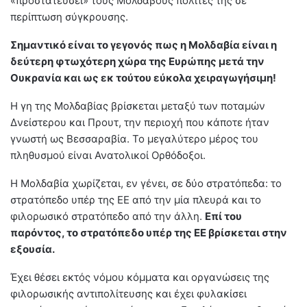
«προστατεύσει» τους Μολδαβούς πολίτες της σε
περίπτωση σύγκρουσης.
Σημαντικό είναι το γεγονός πως η Μολδαβία είναι η
δεύτερη φτωχότερη χώρα της Ευρώπης μετά την
Ουκρανία και ως εκ τούτου εύκολα χειραγωγήσιμη!
Η γη της Μολδαβίας βρίσκεται μεταξύ των ποταμών
Δνείστερου και Προυτ, την περιοχή που κάποτε ήταν
γνωστή ως Βεσσαραβία. Το μεγαλύτερο μέρος του
πληθυσμού είναι Ανατολικοί Ορθόδοξοι.
Η Μολδαβία χωρίζεται, εν γένει, σε δύο στρατόπεδα: το
στρατόπεδο υπέρ της ΕΕ από την μία πλευρά και το
φιλορωσικό στρατόπεδο από την άλλη.
Επί του
παρόντος, το στρατόπεδο υπέρ της ΕΕ βρίσκεται στην
εξουσία.
Έχει θέσει εκτός νόμου κόμματα και οργανώσεις της
φιλορωσικής αντιπολίτευσης και έχει φυλακίσει