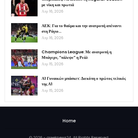
με νίκη και πρωτιά
Απρ 16, 2026
ΑΕΚ: Για το θαύμα και την ανατροπή απέναντι
στη Ράγιο…
Απρ 16, 2026
Champions League: Με ανατροπή η
Μπάγερν, “πάλεψε” η Ρεάλ
Απρ 15, 2026
Α1 Γυναικών μπάσκετ: Διεκόπη ο πρώτος τελικός
της Α1
Απρ 15, 2026
Home
© 2026 - greeknews24. All Rights Reserved.