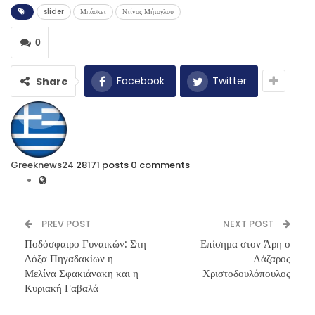
slider
Μπάσκετ
Ντίνος Μήτογλου
0
Facebook
Twitter
Share
Greeknews24
28171 posts
0 comments
PREV POST
NEXT POST
Ποδόσφαιρο Γυναικών: Στη
Επίσημα στον Άρη ο
Δόξα Πηγαδακίων η
Λάζαρος
Μελίνα Σφακιάνακη και η
Χριστοδουλόπουλος
Κυριακή Γαβαλά