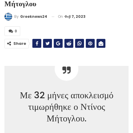
Μήτογλου
On
Φεβ 7, 2023
By
Greeknews24
0
Share
Με 32 μήνες αποκλεισμό
τιμωρήθηκε ο Ντίνος
Μήτογλου.