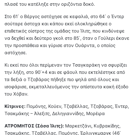
πλασέ του κατέληξε στην οριζόντια δοκό.
Στο 61΄ ο Βέργος αστόχησε σε κεφαλιά, στο 64΄ ο Έντερ
σούταρε άστοχα και κάπου εκεί ολοκληρώθηκε ο
επιθετικός οίστρος της ομάδας του Ίλιτς, που κινδύνεψε
να δεχθεί και δεύτερο γκολ στο 85΄, όταν ο Γούλερι έκανε
την προσπάθεια και γύρισε στον Ουάρντα, ο οποίος
αστόχησε.
Κι εκεί που όλοι περίμεναν τον Τσαγκαράκη να σφυρίξει
την λήξη, στο 90΄+4 και σε φάουλ που εκτελέστηκε από
τα δεξιά ο Τζοβάρας πήδηξε πιο ψηλά από όλους και
ισοφάρισε, εκμεταλλευόμενος την απίστευτα κακή έξοδο
του Χόβαν.
Κίτρινες:
Πομόνης, Κούεν, Τζαβέλλας, Τζοβάρας, Έντερ,
Τσακμάκης – Άλεξιτς, Δεληγιαννίδης, Μορέιρα
ΑΤΡΟΜΗΤΟΣ (Σάσα Ίλιτς):
Mαρκετζάνι, Κυβρακίδης,
Τσακμάκης, Τζαβέλλας, Πομόνης, Έρλινγκμαργκ (46΄