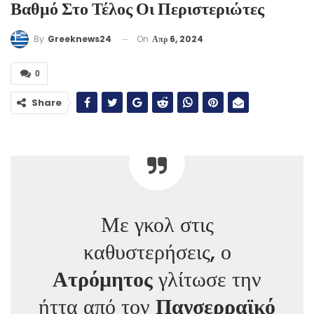
Βαθμό Στο Τέλος Οι Περιστεριώτες
On
Απρ 6, 2024
By
Greeknews24
0
Share
Με γκολ στις
καθυστερήσεις, ο
Ατρόμητος
γλίτωσε την
ήττα από τον
Πανσερραϊκό