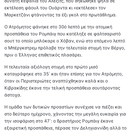
δυνατή κεφαλιά του Άλεξιτς, που σηκώθηκε ψηλά σε
εκτέλεση φάουλ του Ουάρντα κι «εκτέλεσε» τον
Μαρκετζάνι φτάνοντας τα έξι γκολ στο πρωτάθλημα.
Ο Ατρόμητος φάνηκε στο 30ό λεπτό με την ατομική
προσπάθεια του Ρομπάιγ που κατέληξε σε φαλτσαριστό
σουτ το οποίο μπλόκαρε ο Χόβαν, ενώ στο επόμενο λεπτό
ο Μπέργκστρεμ πρόλαβε την τελευταία στιγμή τον Βέργο,
πριν ο Έλληνας επιθετικός πλασάρει.
Η τελευταία αξιόλογη στιγμή στο πρώτο μισό
καταγράφηκε στο 35΄ και ήταν επίσης για τον Ατρόμητο,
όταν οι Περιστεριώτες αναπτύχθηκαν καλά και ο
Κιβρακίδης έκανε την τελική προσπάθεια σουτάροντας
άστοχα.
Η ομάδα των δυτικών προαστίων συνέχισε να πιέζει και
στο δεύτερο ημίχρονο, χάνοντας την μεγάλη ευκαιρία για
την ισοφάριση στο 47΄: ο δραστήριος Ρομπάιγ έκανε
εξαιρετική προσπάθεια, πέρασε τον Δεληγιαννίδη αλλά το