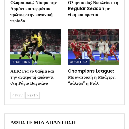
Ολυμπιακός: Νίκησε την
Ολυμπιακός: Να κλείσει τη
Αρμάνι και τερμάτισε
Regular Season με
πρώτος στην κανονική
νίκη και πρωτιά
περίοδο
ΑΘΛΗΤΙΚΑ
ΑΘΛΗΤΙΚΑ
ΑΕΚ: Για το θαύμα και
Champions League:
την ανατροπή απέναντι
Με ανατροπή η Μπάγερν,
στη Ράγιο Βαγεκάνο
“πάλεψε” η Ρεάλ
PREV
NEXT
ΑΦΉΣΤΕ ΜΙΑ ΑΠΆΝΤΗΣΗ