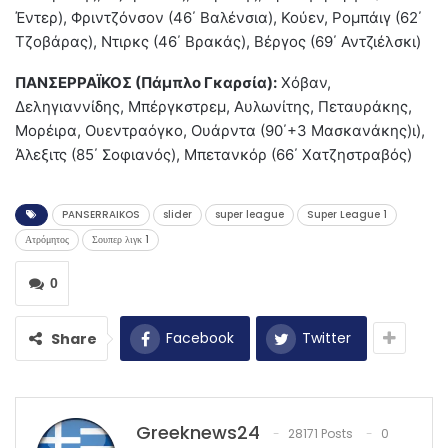
Έντερ), Φριντζόνσον (46΄ Βαλένσια), Κούεν, Ρομπάιγ (62΄
Τζοβάρας), Ντιρκς (46΄ Βρακάς), Βέργος (69΄ Αντζιέλσκι)
ΠΑΝΣΕΡΡΑΪΚΟΣ (Πάμπλο Γκαρσία):
Χόβαν,
Δεληγιαννίδης, Μπέργκστρεμ, Αυλωνίτης, Πεταυράκης,
Μορέιρα, Ουεντραόγκο, Ουάρντα (90΄+3 Μασκανάκης)ι),
Άλεξιτς (85΄ Σοφιανός), Μπετανκόρ (66΄ Χατζηστραβός)
PANSERRAIKOS
slider
super league
Super League 1
Ατρόμητος
Σουπερ λιγκ 1
0
Facebook
Twitter
Share
Greeknews24
28171 Posts
0