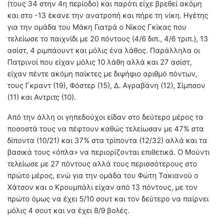
(τους 34 στην 4η περίοδο) και παρότι είχε βρεθεί ακόμη
και στο -13 έκανε την ανατροπή και πήρε τη νίκη. Ηγέτης
για την ομάδα του Μάκη Γιατρά ο Νίκος Γκίκας που
τελείωσε το παιχνίδι με 20 πόντους (4/6 διπ., 4/6 τριπ.), 13
ασίστ, 4 ριμπάουντ και μόλις ένα λάθος. Παράλληλα οι
Πατρινοί που είχαν μόλις 10 λάθη αλλά και 27 ασίστ,
είχαν πέντε ακόμη παίκτες με διψήφιο αριθμό πόντων,
τους Γκραντ (19), Φόστερ (15), Δ. Αγραβάνη (12), Σίμπσον
(11) και Αντριτς (10).
Από την άλλη οι γηπεδούχοι είδαν στο δεύτερο μέρος τα
ποσοστά τους να πέφτουν καθώς τελείωσαν με 47% στα
δίποντα (10/21) και 37% στα τρίποντα (12/32) αλλά και τα
βασικά τους «όπλα» να περιορίζονται επιθετικά. Ο Μούντι
τελείωσε με 27 πόντους αλλά τους περισσότερους στο
πρώτο μέρος, ενώ για την ομάδα του Φώτη Τακιανού ο
Χάτσον και ο Κρουμπάλι είχαν από 13 πόντους, με τον
πρώτο όμως να έχει 5/10 σουτ και τον δεύτερο να παίρνει
μόλις 4 σουτ και να έχει 8/9 βολές.