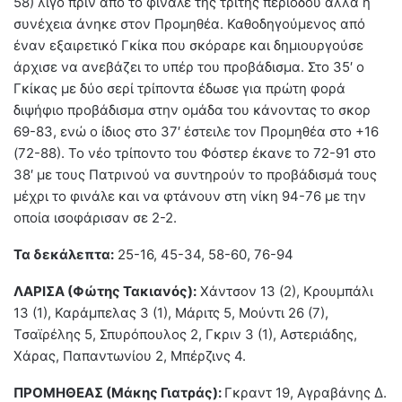
58) λίγο πριν από το φινάλε της τρίτης περιόδου αλλά η
συνέχεια άνηκε στον Προμηθέα. Καθοδηγούμενος από
έναν εξαιρετικό Γκίκα που σκόραρε και δημιουργούσε
άρχισε να ανεβάζει το υπέρ του προβάδισμα. Στο 35′ ο
Γκίκας με δύο σερί τρίποντα έδωσε για πρώτη φορά
διψήφιο προβάδισμα στην ομάδα του κάνοντας το σκορ
69-83, ενώ ο ίδιος στο 37′ έστειλε τον Προμηθέα στο +16
(72-88). Το νέο τρίποντο του Φόστερ έκανε το 72-91 στο
38′ με τους Πατρινού να συντηρούν το προβάδισμά τους
μέχρι το φινάλε και να φτάνουν στη νίκη 94-76 με την
οποία ισοφάρισαν σε 2-2.
Τα δεκάλεπτα:
25-16, 45-34, 58-60, 76-94
ΛΑΡΙΣΑ (Φώτης Τακιανός):
Χάντσον 13 (2), Κρουμπάλι
13 (1), Καράμπελας 3 (1), Μάριτς 5, Μούντι 26 (7),
Τσαϊρέλης 5, Σπυρόπουλος 2, Γκριν 3 (1), Αστεριάδης,
Χάρας, Παπαντωνίου 2, Μπέρζινς 4.
ΠΡΟΜΗΘΕΑΣ (Μάκης Γιατράς):
Γκραντ 19, Αγραβάνης Δ.