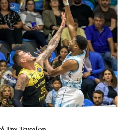
ό Την Τενερίφη