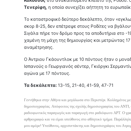
Κολοσσός
στο ανακαινισμένο κλειστό της Ρόδου. 
Τενερίφη,
η οποία συνεχίζει αήττητη το ευρωπαϊκό
Το καταστροφικό δεύτερο δεκάλεπτο, όταν «εγκλω
σκορ 8-25, δεν επέτρεψε στους Ροδίτες να βγάλο
Σιγάλα πήρε τον δρόμο προς τα αποδυτήρια στο -19
χαμένη τη μάχη της δημιουργίας και μετρώντας 17
αναμέτρησης.
Ο Άντριου Γκάουντλοκ με 10 πόντους ήταν ο μονα
Ισπανούς ο Γεωργιανός σέντερ, Γκιόργκι Σερμαντίν
αγώνα με 17 πόντους.
Τα δεκάλεπτα:
13-15, 21-40, 41-59, 47-71
Γεννήθηκα στην Αθήνα και μεγάλωσα στο Περιστέρι. Κολλημένος με 
δημοσιογραφίας. Απόφοιτος της σχολής δημοσιογραφίας του ΑΝΤ1, 
ραδιοφωνικός παραγωγός και παραγωγή στο ραδιόφωνο ΑΡΤ. Ο γραπτ
αρθρογραφώ και να είμαι υπεύθυνος στο αθλητικό τμήμα. Παράλληλα
μου αμόρε! Υπεύθυνος, αρχισυντάκτης και δημοσιογράφος του Ατρομ