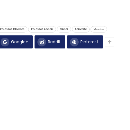
Kolossos Rhodes
kolossos rodou
slider
tenerife
Μπάσκετ
Google+
ReddIt
Pinterest