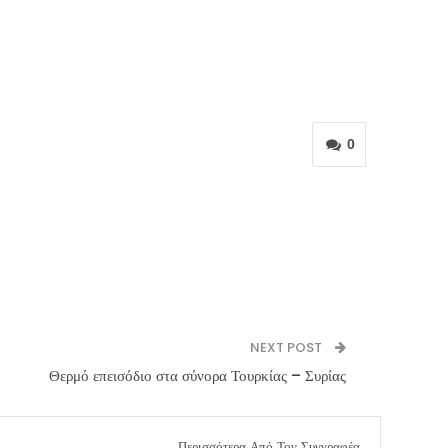
0
NEXT POST
Θερμό επεισόδιο στα σύνορα Τουρκίας – Συρίας
Περισσότερα Από Τον Συγγραφέα