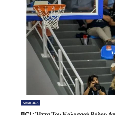
ΑΘΛΗΤΙΚΑ
BCL: Ήττα Του Κολοσσού Ρόδου Απ