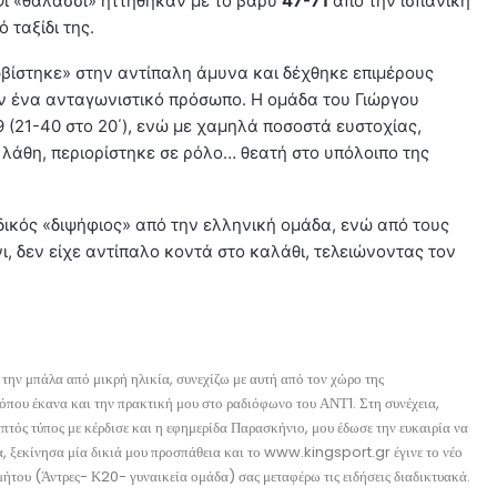
Οι «θαλασσί» ηττήθηκαν με το βαρύ
47-71
από την ισπανική
 ταξίδι της.
βίστηκε» στην αντίπαλη άμυνα και δέχθηκε επιμέρους
υν ένα ανταγωνιστικό πρόσωπο. Η ομάδα του Γιώργου
 (21-40 στο 20΄), ενώ με χαμηλά ποσοστά ευστοχίας,
 λάθη, περιορίστηκε σε ρόλο… θεατή στο υπόλοιπο της
δικός «διψήφιος» από την ελληνική ομάδα, ενώ από τους
ι, δεν είχε αντίπαλο κοντά στο καλάθι, τελειώνοντας τον
την μπάλα από μικρή ηλικία, συνεχίζω με αυτή από τον χώρο της
όπου έκανα και την πρακτική μου στο ραδιόφωνο του ΑΝΤ1. Στη συνέχεια,
ός τύπος με κέρδισε και η εφημερίδα Παρασκήνιο, μου έδωσε την ευκαιρία να
, ξεκίνησα μία δικιά μου προσπάθεια και το www.kingsport.gr έγινε το νέο
ήτου (Άντρες- Κ20- γυναικεία ομάδα) σας μεταφέρω τις ειδήσεις διαδικτυακά.