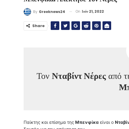
On
Ιούν 21, 2022
By
Greeknews24
Share
Τον
Νταβίντ Νέρες
από τ
Μπ
Παίκτης και επίσημα της
Μπενφίκα
είναι ο
Νταβί