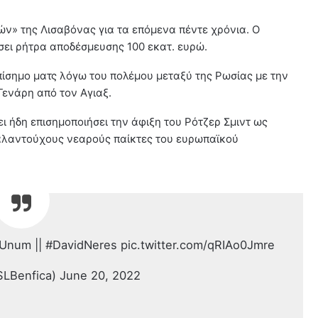
ών» της Λισαβόνας για τα επόμενα πέντε χρόνια. Ο
σει ρήτρα αποδέσμευσης 100 εκατ. ευρώ.
πίσημο ματς λόγω του πολέμου μεταξύ της Ρωσίας με την
Γενάρη από τον Αγιαξ.
ι ήδη επισημοποιήσει την άφιξη του Ρότζερ Σμιντ ως
ταλαντούχους νεαρούς παίκτες του ευρωπαϊκού
Unum || #DavidNeres pic.twitter.com/qRIAo0Jmre
SLBenfica) June 20, 2022