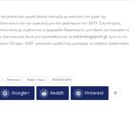
την μπάλα από μικρή ηλικία, συνεχίζω με αυτή από τον χώρο της
όπου έκανα και την πρακτική μου στο ραδιόφωνο του ΑΝΤ1. Στη συνέχεια,
ός τύπος με κέρδισε και η εφημερίδα Παρασκήνιο, μου έδωσε την ευκαιρία να
, ξεκίνησα μία δικιά μου προσπάθεια και το www.kingsport.gr έγινε το νέο
ήτου (Άντρες- Κ20- γυναικεία ομάδα) σας μεταφέρω τις ειδήσεις διαδικτυακά.
Μπενφικα
Νταβιντ Νερες
ΠΟΔΟΣΦΑΙΡΟ
Google+
ReddIt
Pinterest