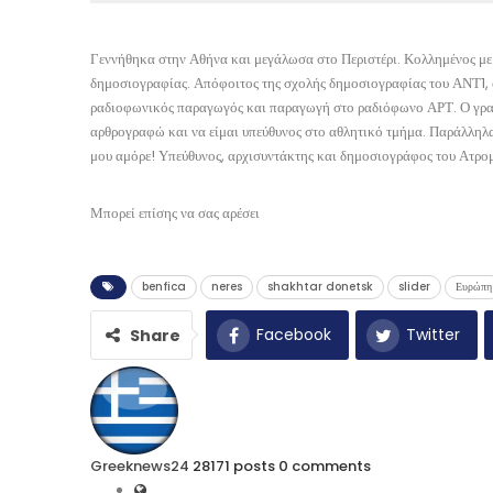
Γεννήθηκα στην Αθήνα και μεγάλωσα στο Περιστέρι. Κολλημένος με 
δημοσιογραφίας. Απόφοιτος της σχολής δημοσιογραφίας του ΑΝΤ1, 
ραδιοφωνικός παραγωγός και παραγωγή στο ραδιόφωνο ΑΡΤ. Ο γραπτ
αρθρογραφώ και να είμαι υπεύθυνος στο αθλητικό τμήμα. Παράλληλα
μου αμόρε! Υπεύθυνος, αρχισυντάκτης και δημοσιογράφος του Ατρομ
Μπορεί επίσης να σας αρέσει
benfica
neres
shakhtar donetsk
slider
Ευρώπη
Facebook
Twitter
Share
Greeknews24
28171 posts
0 comments