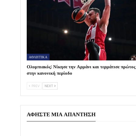
ΑΘΛΗΤΙΚΑ
Ολυμπιακός: Νίκησε την Αρμάνι και τερμάτισε πρώτος
στην κανονική περίοδο
PREV
NEXT
ΑΦΉΣΤΕ ΜΙΑ ΑΠΆΝΤΗΣΗ