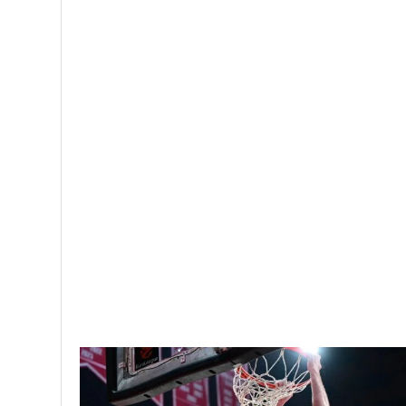
αρθρογραφώ και να είμαι υπεύθυνος στο αθλητικό τμήμα. Παράλληλα
μου αμόρε! Υπεύθυνος, αρχισυντάκτης και δημοσιογράφος του Ατρομ
BET
champions league
prognostika stoixima
sto
Facebook
Twitter
Share
Greeknews24
28171 posts
0 comments
PREV POST
Champions League: Πρώτη «μάχη» μεταξύ Σίτι κα
Ρεάλ Μαδρίτης