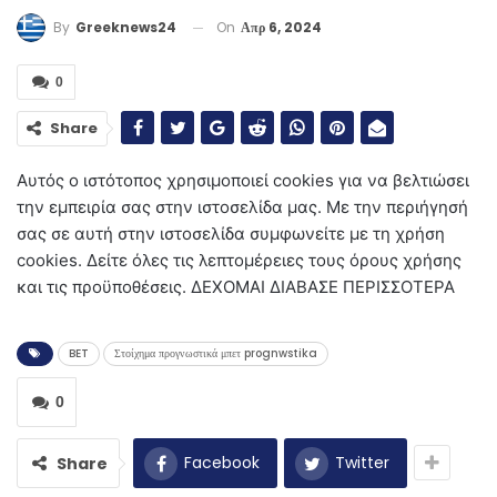
On
Απρ 6, 2024
By
Greeknews24
0
Share
Αυτός ο ιστότοπος χρησιμοποιεί cookies για να βελτιώσει
την εμπειρία σας στην ιστοσελίδα μας. Με την περιήγησή
σας σε αυτή στην ιστοσελίδα συμφωνείτε με τη χρήση
cookies. Δείτε όλες τις λεπτομέρειες τους όρους χρήσης
και τις προϋποθέσεις. ΔΕΧΟΜΑΙ ΔΙΑΒΑΣΕ ΠΕΡΙΣΣΟΤΕΡΑ
BET
Στοίχημα προγνωστικά μπετ prognwstika
0
Facebook
Twitter
Share