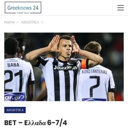
Home
ΑΘΛΗΤΙΚΑ
ΑΘΛΗΤΙΚΑ
BET – Eλλαδα 6-7/4