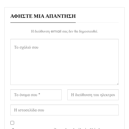
ΑΦΉΣΤΕ ΜΙΑ ΑΠΆΝΤΗΣΗ
Η διεύθυνση email σας δεν θα δημοσιευθεί.