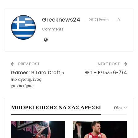
Greeknews24
28171 Posts
0
Comments
PREV POST
NEXT POST
Games: Η Lara Croft ο
BET – Eλλάδα 6-7/4
πιο αγαπημένος
χαρακτήρας
ΜΠΟΡΕΊ ΕΠΊΣΗΣ ΝΑ ΣΑΣ ΑΡΈΣΕΙ
Ολοι