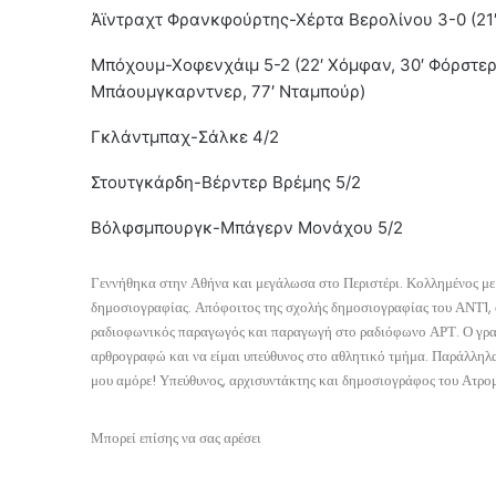
Άϊντραχτ Φρανκφούρτης-Χέρτα Βερολίνου 3-0 (21′ 
Μπόχουμ-Χοφενχάιμ 5-2 (22′ Χόμφαν, 30′ Φόρστερ,
Μπάουμγκαρντνερ, 77′ Νταμπούρ)
Γκλάντμπαχ-Σάλκε 4/2
Στουτγκάρδη-Βέρντερ Βρέμης 5/2
Βόλφσμπουργκ-Μπάγερν Μονάχου 5/2
Γεννήθηκα στην Αθήνα και μεγάλωσα στο Περιστέρι. Κολλημένος με 
δημοσιογραφίας. Απόφοιτος της σχολής δημοσιογραφίας του ΑΝΤ1, 
ραδιοφωνικός παραγωγός και παραγωγή στο ραδιόφωνο ΑΡΤ. Ο γραπτ
αρθρογραφώ και να είμαι υπεύθυνος στο αθλητικό τμήμα. Παράλληλα
μου αμόρε! Υπεύθυνος, αρχισυντάκτης και δημοσιογράφος του Ατρομ
Μπορεί επίσης να σας αρέσει