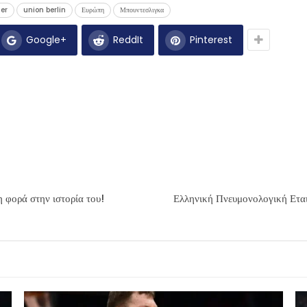
der
union berlin
Ευρώπη
Μπουντεσλιγκα
Google+
ReddIt
Pinterest
 φορά στην ιστορία του!
Ελληνική Πνευμονολογική Εται