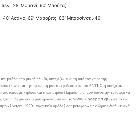
πεν., 28′ Μουανί, 90′ Μπούτα)
 40′ Ασάνο, 69′ Μάσοβιτς, 83′ Μπροσίνσκι-49′
την μπάλα από μικρή ηλικία, συνεχίζω με αυτή από τον χώρο της
όπου έκανα και την πρακτική μου στο ραδιόφωνο του ΑΝΤ1. Στη συνέχεια,
ός τύπος με κέρδισε και η εφημερίδα Παρασκήνιο, μου έδωσε την ευκαιρία να
, ξεκίνησα μία δικιά μου προσπάθεια και το www.kingsport.gr έγινε το νέο
ήτου (Άντρες- Κ20- γυναικεία ομάδα) σας μεταφέρω τις ειδήσεις διαδικτυακά.