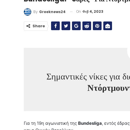
On
Φεβ 4, 2023
By
Greeknews24
Share
Σημαντικές νίκες για δ
Ντόρτμουν
Για τη 19η αγωνιστική της
Bundesliga
, εντός έδρα