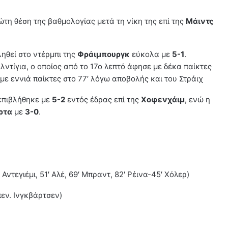
η θέση της βαθμολογίας μετά τη νίκη της επί της
Μάιντς
ηθεί στο ντέρμπι της
Φράιμπουργκ
εύκολα με
5-1
.
λντίγια, ο οποίος από το 17ο λεπτό άφησε με δέκα παίκτες
με εννιά παίκτες στο 77′ λόγω αποβολής και του Στράιχ
επιβλήθηκε με
5-2
εντός έδρας επί της
Χοφενχάιμ
, ενώ η
ρτα
με
3-0
.
ντεγιέμι, 51′ Αλέ, 69′ Μπραντ, 82′ Ρέινα-45′ Χόλερ)
εν. Ινγκβάρτσεν)