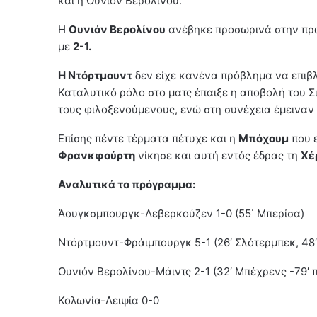
και η Ουνιόν Βερολίνου.
Η
Ουνιόν Βερολίνου
ανέβηκε προσωρινά στην πρώτ
με
2-1.
Η Ντόρτμουντ
δεν είχε κανένα πρόβλημα να επιβλ
Καταλυτικό ρόλο στο ματς έπαιξε η αποβολή του Σι
τους φιλοξενούμενους, ενώ στη συνέχεια έμειναν 
Επίσης πέντε τέρματα πέτυχε και η
Μπόχουμ
που 
Φρανκφούρτη
νίκησε και αυτή εντός έδρας τη
Χέ
Αναλυτικά το πρόγραμμα:
Άουγκσμπουργκ-Λεβερκούζεν 1-0 (55΄ Μπερίσα)
Ντόρτμουντ-Φράιμπουργκ 5-1 (26′ Σλότερμπεκ, 48′ Α
Ουνιόν Βερολίνου-Μάιντς 2-1 (32′ Μπέχρενς -79′ π
Κολωνία-Λειψία 0-0