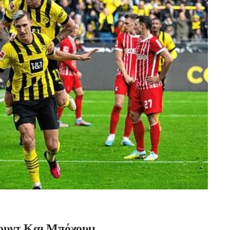
ουντ Και Μπόχουμ