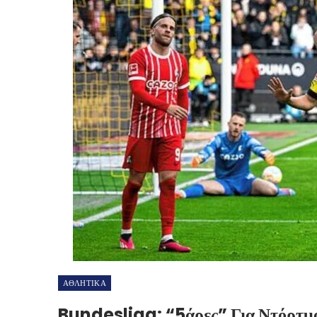
ΑΘΛΗΤΙΚΑ
Bundesliga: “5άρες” Για Ντόρτμ