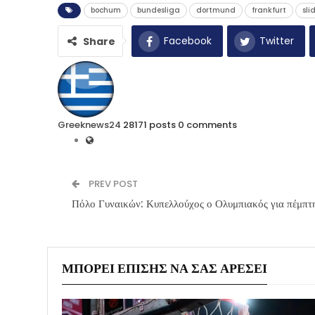
bochum
bundesliga
dortmund
frankfurt
sli
Facebook
Twitter
Share
Greeknews24
28171 posts
0 comments
PREV POST
Πόλο Γυναικών: Κυπελλούχος ο Ολυμπιακός για πέμπτη
ΜΠΟΡΕΊ ΕΠΊΣΗΣ ΝΑ ΣΑΣ ΑΡΈΣΕΙ