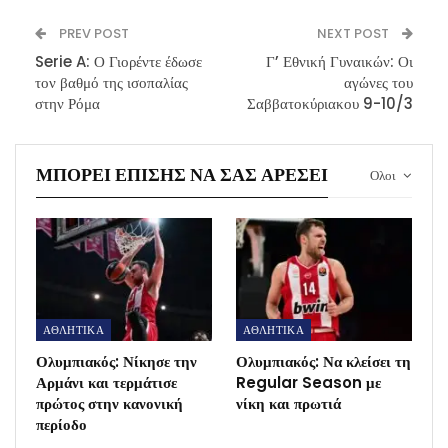
PREV POST
NEXT POST
Serie A: Ο Γιορέντε έδωσε
Γ’ Εθνική Γυναικών: Οι
τον βαθμό της ισοπαλίας
αγώνες του
στην Ρόμα
Σαββατοκύριακου 9-10/3
ΜΠΟΡΕΊ ΕΠΊΣΗΣ ΝΑ ΣΑΣ ΑΡΈΣΕΙ
Ολοι
ΑΘΛΗΤΙΚΑ
ΑΘΛΗΤΙΚΑ
Ολυμπιακός: Νίκησε την
Ολυμπιακός: Να κλείσει τη
Αρμάνι και τερμάτισε
Regular Season με
πρώτος στην κανονική
νίκη και πρωτιά
περίοδο