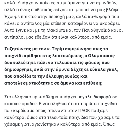
καλά. Υπάρχουν παίκτες στην άμυνα για να αμυνθούν,
αλλά ο ένας επιθετικός δείχνει ότι μπορεί να μας βλάψει.
Έχουμε παίκτες στην περιοχή μας, αλλά κάθε φορά που
κάνει ο αντίπαλος μία επίθεση καταφέρνει να σκοράρει.
Αυτό έγινε και με τη Μακάμπι και τον Παναθηναϊκό και οι
αντίπαλοί μας έδειξαν ότι είναι καλύτεροι από εμάς.
Συζητώντας με τον κ. Τερίμ συμφώνησε πως το
παιχνίδι κρίθηκε στις λεπτομέρειες, ο Ολυμπιακός
δυσκολεύτηκε πάλι να τελειώσει τις φάσεις που
δημιούργησε, ενώ στην άμυνα δέχτηκε εύκολα γκολ,
που αποδίδετε την έλλειψη ουσίας και
αποτελεσματικότητας σε άμυνα και επίθεση;
Στο ελληνικό πρωτάθλημα υπάρχει μεγάλη διαφορά σε
κάποιες ομάδες. Είναι αλήθεια ότι στα πρώτα παιχνίδια
που κερδίσαμε όπως απέναντι στον ΠΑΟΚ παίξαμε
καλύτερα, όμως στα τελευταία παιχνίδια που χάσαμε τα
χάσαμε γιατί αγωνίστηκαν καλύτερα από εμάς. Όπως