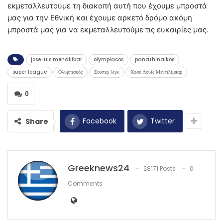
εκμεταλλευτούμε τη διακοπή αυτή που έχουμε μπροστά
μας για την Εθνική και έχουμε αρκετό δρόμο ακόμη
μπροστά μας για να εκμεταλλευτούμε τις ευκαιρίες μας.
jose luis mendilibar
olympiacos
panathinaikos
super league
Ολυμπιακός
Σουπερ λιγκ
Χοσέ Λουίς Μεντιλίμπαρ
0
Facebook
Twitter
Share
Greeknews24
28171 Posts
0
Comments