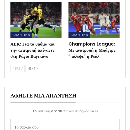
ΑΘΛΗΤΙΚΑ
ΑΘΛΗΤΙΚΑ
ΑΕΚ: Για το θαύμα και
Champions League:
την ανατροπή απέναντι
Με ανατροπή η Μπάγερν,
στη Ράγιο Βαγεκάνο
“πάλεψε” η Ρεάλ
PREV
NEXT
ΑΦΉΣΤΕ ΜΙΑ ΑΠΆΝΤΗΣΗ
Η διεύθυνση email σας δεν θα δημοσιευθεί.