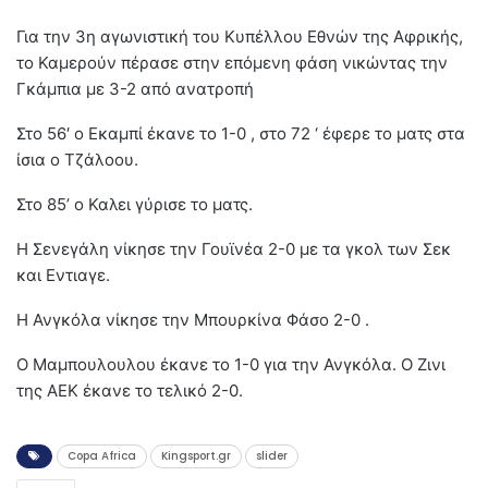
Για την 3η αγωνιστική του Κυπέλλου Εθνών της Αφρικής,
το Καμερούν πέρασε στην επόμενη φάση νικώντας την
Γκάμπια με 3-2 από ανατροπή
Στο 56′ ο Εκαμπί έκανε το 1-0 , στο 72 ‘ έφερε το ματς στα
ίσια ο Τζάλοου.
Στο 85’ ο Καλει γύρισε το ματς.
Η Σενεγάλη νίκησε την Γουϊνέα 2-0 με τα γκολ των Σεκ
και Εντιαγε.
Η Ανγκόλα νίκησε την Μπουρκίνα Φάσο 2-0 .
Ο Μαμπουλουλου έκανε το 1-0 για την Ανγκόλα. Ο Ζινι
της ΑΕΚ έκανε το τελικό 2-0.
Copa Africa
Kingsport.gr
slider