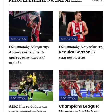
ΜΠΟΡΕΊ ΕΠΊΣΗΣ ΝΑ ΣΑΣ ΑΡΈΣΕΙ
Ολοι
ΑΘΛΗΤΙΚΑ
ΑΘΛΗΤΙΚΑ
Ολυμπιακός: Νίκησε την
Ολυμπιακός: Να κλείσει τη
Αρμάνι και τερμάτισε
Regular Season με
πρώτος στην κανονική
νίκη και πρωτιά
περίοδο
ΑΘΛΗΤΙΚΑ
ΑΘΛΗΤΙΚΑ
ΑΕΚ: Για το θαύμα και
Champions League:
την ανατροπή απέναντι
Με ανατροπή η Μπάγερν,