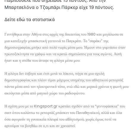
Γιαμπουσελέ που σημείωσε 15 πόντους. Από την
Μπαρτσελόνα ο Τζαμπάρι Πάρκερ είχε 19 πόντους.
Δείτε εδώ τα στατιστικά
Γεννήθηκα στην Αθήνα στις αρχές της δεκαετίας του 1980 και μεγάλωσα σε
μια κατεξοχήν μπασκετική γειτονιά το Παγκράτι. Το “σαράκι” της
δημοσιογραφίας μπήκε από πολύ νωρίς μέσα μου. Ήμουν στο γυμνάσιο όταν
πρωτοξεκίνησα να γράφω και να κρατώ σημειώσεις για τους αγώνες. Αυτή
ήταν και η σπίθα που άναψε τη φλόγα μέσα μου.
Η φλόγα δεν έσβησε και έτσι μετά το λύκειο, πήγα σε μια σχολή
δημοσιογραφίας και πλέον είμαι μάχιμος υπηρέτης του αθλητικού ρεπορτάζ
πάντα μέσα από τον ηλεκτρονικό τύπο, ενώ εδώ και μερικά χρόνια η φωνή μου
ακούγεται μέσα από μαγικό χώρο του ραδιοφώνου.
Η σχέση μου με το Kingsport.gr κρατάει σχεδόν από τα “γεννοφάσκια” του
σαιτ όπου καλύπτω το ρεπορτάζ μπάσκετ του Παναθηναϊκού, αλλά και όλα
όσα αφορούν τη γυναικεία πλευρά του αθλητισμού, χωρίς όμως ποτέ να
αρνούμαι να βοηθάω σε ο,τι και αν χρειαστεί.