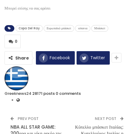
Μπορεί επίσης να σας αρέσει
Copa Del Ray
Ευρωπαϊκό μπάσκετ
ισπανια
Μπάσκετ
0
Facebook
Twitter
Share
Greeknews24
28171 posts
0 comments
PREV POST
NEXT POST
NBA ALL STAR GAME:
Κύπελλο μπάσκετ Ιταλίας:
200αρα και νίκη ρεκόρ της
Κυπελλούχος Ιταλίας η