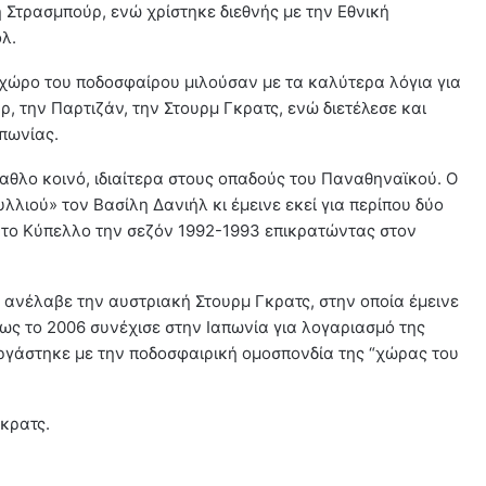
η Στρασμπούρ, ενώ χρίστηκε διεθνής με την Εθνική
λ.
 χώρο του ποδοσφαίρου μιλούσαν με τα καλύτερα λόγια για
ρ, την Παρτιζάν, την Στουρμ Γκρατς, ενώ διετέλεσε και
πωνίας.
αθλο κοινό, ιδιαίτερα στους οπαδούς του Παναθηναϊκού. Ο
λλιού» τον Βασίλη Δανιήλ κι έμεινε εκεί για περίπου δύο
 το Κύπελλο την σεζόν 1992-1993 επικρατώντας στον
ανέλαβε την αυστριακή Στουρμ Γκρατς, στην οποία έμεινε
έως το 2006 συνέχισε στην Ιαπωνία για λογαριασμό της
εργάστηκε με την ποδοσφαιρική ομοσπονδία της “χώρας του
Γκρατς.