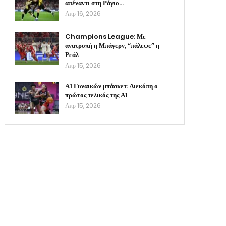
απέναντι στη Ράγιο…
Απρ 16, 2026
Champions League: Με
ανατροπή η Μπάγερν, “πάλεψε” η
Ρεάλ
Απρ 15, 2026
Α1 Γυναικών μπάσκετ: Διεκόπη ο
πρώτος τελικός της Α1
Απρ 15, 2026