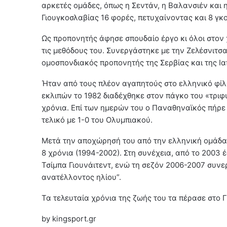
αρκετές ομάδες, όπως η Σεντάν, η Βαλανσιέν και 
Γιουγκοσλαβίας 16 φορές, πετυχαίνοντας και 8 γκο
Ως προπονητής άφησε σπουδαίο έργο κι όλοι στον
τις μεθόδους του. Συνεργάστηκε με την Ζελέσνιτσα
ομοσπονδιακός προπονητής της Σερβίας και της Ια
Ήταν από τους πλέον αγαπητούς στο ελληνικό φίλ
εκλιπών το 1982 διαδέχθηκε στον πάγκο του «τριφυ
χρόνια. Επί των ημερών του ο Παναθηναϊκός πήρε
τελικό με 1-0 του Ολυμπιακού.
Μετά την αποχώρησή του από την ελληνική ομάδα 
8 χρόνια (1994-2002). Στη συνέχεια, από το 2003 
Τσίμπα Γιουνάιτεντ, ενώ τη σεζόν 2006-2007 συν
ανατέλλοντος ηλίου”.
Τα τελευταία χρόνια της ζωής του τα πέρασε στο 
by kingsport.gr