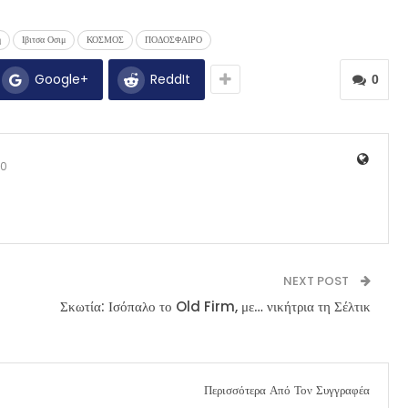
η
Ιβιτσα Οσιμ
ΚΟΣΜΟΣ
ΠΟΔΟΣΦΑΙΡΟ
Google+
ReddIt
0
0
NEXT POST
Σκωτία: Ισόπαλο το Old Firm, με… νικήτρια τη Σέλτικ
Περισσότερα Από Τον Συγγραφέα