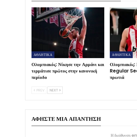
ΑΘΛΗΤΙΚΑ
ΑΘΛΗΤΙΚΑ
Ολυμπιακός: Νίκησε την Αρμάνι και
Ολυμπιακός: 
τερμάτισε πρώτος στην κανονική
Regular Sea
περίοδο
πρωτιά
PREV
NEXT
ΑΦΉΣΤΕ ΜΙΑ ΑΠΆΝΤΗΣΗ
Η διεύθυνση ema