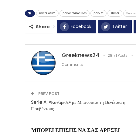
ivica osim
panathinaikos
pao fc
slider
Ευρώπ
Facebook
Twitter
Share
Greeknews24
28171 Posts
Comments
PREV POST
Serie A: «Καθάρισε» με Μπονούτσι τη Βενέτσια η
Γιουβέντους
ΜΠΟΡΕΊ ΕΠΊΣΗΣ ΝΑ ΣΑΣ ΑΡΈΣΕΙ