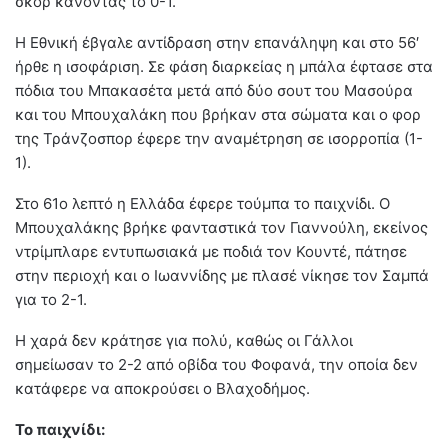
σκορ κάνοντας το 0-1.
Η Εθνική έβγαλε αντίδραση στην επανάληψη και στο 56′
ήρθε η ισοφάριση. Σε φάση διαρκείας η μπάλα έφτασε στα
πόδια του Μπακασέτα μετά από δύο σουτ του Μασούρα
και του Μπουχαλάκη που βρήκαν στα σώματα και ο φορ
της Τράνζοσπορ έφερε την αναμέτρηση σε ισορροπία (1-
1).
Στο 61ο λεπτό η Ελλάδα έφερε τούμπα το παιχνίδι. Ο
Μπουχαλάκης βρήκε φανταστικά τον Γιαννούλη, εκείνος
ντρίμπλαρε εντυπωσιακά με ποδιά τον Κουντέ, πάτησε
στην περιοχή και ο Ιωαννίδης με πλασέ νίκησε τον Σαμπά
για το 2-1.
Η χαρά δεν κράτησε για πολύ, καθώς οι Γάλλοι
σημείωσαν το 2-2 από οβίδα του Φοφανά, την οποία δεν
κατάφερε να αποκρούσει ο Βλαχοδήμος.
Το παιχνίδι: