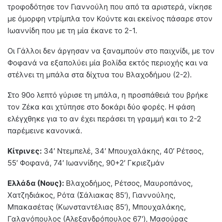
τροφοδότησε τον Γιαννούλη που από τα αριστερά, νίκησε
με όμορφη ντρίμπλα τον Κούντε και εκείνος πάσαρε στον
Ιωαννίδη που με τη μία έκανε το 2-1.
Οι Γάλλοι δεν άργησαν να ξαναμπούν στο παιχνίδι, με τον
Φοφανά να εξαπολύει μία βολίδα εκτός περιοχής και να
στέλνει τη μπάλα στα δίχτυα του Βλαχοδήμου (2-2).
Στο 90ο λεπτό γύρισε τη μπάλα, η προσπάθειά του βρήκε
τον Ζέκα και χτύπησε στο δοκάρι δύο φορές. Η φάση
ελέγχθηκε για το αν έχει περάσει τη γραμμή και το 2-2
παρέμεινε κανονικά.
Κίτρινες:
34′ Ντεμπελέ, 34′ Μπουχαλάκης, 40′ Ρέτσος,
55′ Φοφανά, 74′ Ιωαννίδης, 90+2′ Γκριεζμάν
Ελλάδα (Νους):
Βλαχοδήμος, Ρέτσος, Μαυροπάνος,
Χατζηδιάκος, Ρότα (Σάλιακας 85′), Γιαννούλης,
Μπακασέτας (Κωνσταντέλιας 85′), Μπουχαλάκης,
Γαλανόπουλος (Αλεξανδρόπουλος 67′), Μασούρας