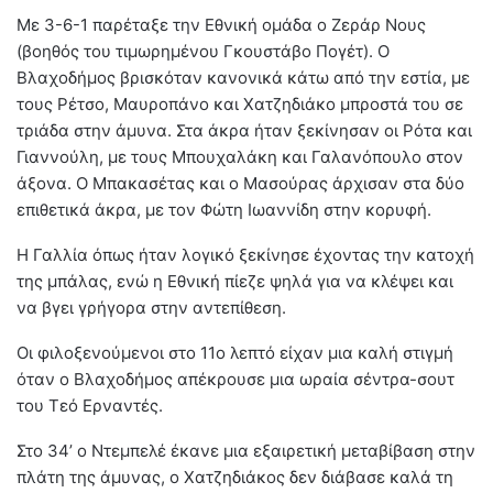
Με 3-6-1 παρέταξε την Εθνική ομάδα ο Ζεράρ Νους
(βοηθός του τιμωρημένου Γκουστάβο Πογέτ). Ο
Βλαχοδήμος βρισκόταν κανονικά κάτω από την εστία, με
τους Ρέτσο, Μαυροπάνο και Χατζηδιάκο μπροστά του σε
τριάδα στην άμυνα. Στα άκρα ήταν ξεκίνησαν οι Ρότα και
Γιαννούλη, με τους Μπουχαλάκη και Γαλανόπουλο στον
άξονα. Ο Μπακασέτας και ο Μασούρας άρχισαν στα δύο
επιθετικά άκρα, με τον Φώτη Ιωαννίδη στην κορυφή.
Η Γαλλία όπως ήταν λογικό ξεκίνησε έχοντας την κατοχή
της μπάλας, ενώ η Εθνική πίεζε ψηλά για να κλέψει και
να βγει γρήγορα στην αντεπίθεση.
Οι φιλοξενούμενοι στο 11ο λεπτό είχαν μια καλή στιγμή
όταν ο Βλαχοδήμος απέκρουσε μια ωραία σέντρα-σουτ
του Τεό Ερναντές.
Στο 34’ ο Ντεμπελέ έκανε μια εξαιρετική μεταβίβαση στην
πλάτη της άμυνας, ο Χατζηδιάκος δεν διάβασε καλά τη