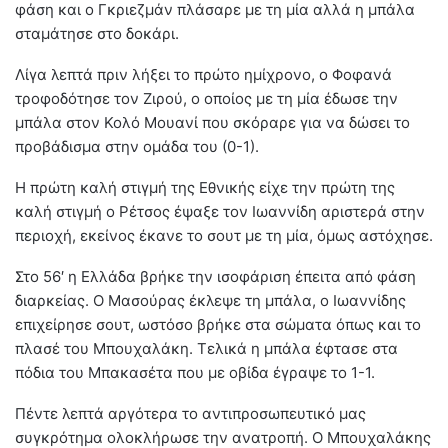
φάση και ο Γκριεζμάν πλάσαρε με τη μία αλλά η μπάλα
σταμάτησε στο δοκάρι.
Λίγα λεπτά πριν λήξει το πρώτο ημίχρονο, ο Φοφανά
τροφοδότησε τον Ζιρού, ο οποίος με τη μία έδωσε την
μπάλα στον Κολό Μουανί που σκόραρε για να δώσει το
προβάδισμα στην ομάδα του (0-1).
Η πρώτη καλή στιγμή της Εθνικής είχε την πρώτη της
καλή στιγμή ο Ρέτσος έψαξε τον Ιωαννίδη αριστερά στην
περιοχή, εκείνος έκανε το σουτ με τη μία, όμως αστόχησε.
Στο 56′ η Ελλάδα βρήκε την ισοφάριση έπειτα από φάση
διαρκείας. Ο Μασούρας έκλεψε τη μπάλα, ο Ιωαννίδης
επιχείρησε σουτ, ωστόσο βρήκε στα σώματα όπως και το
πλασέ του Μπουχαλάκη. Τελικά η μπάλα έφτασε στα
πόδια του Μπακασέτα που με οβίδα έγραψε το 1-1.
Πέντε λεπτά αργότερα το αντιπροσωπευτικό μας
συγκρότημα ολοκλήρωσε την ανατροπή. Ο Μπουχαλάκης