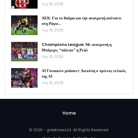
Απρ 16, 2026
ΑΕΚ: Για το θαύμα και την ανατροπή απέναντι
στη Ράγιο…
Απρ 16, 2026
Champions League: Με ανατροπή η
Μπάγερν, “πάλεψε” η Ρεάλ
Απρ 15, 2026
Α1 Γυναικών μπάσκετ: Διεκόπη ο πρώτος τελικός
της Α1
Απρ 15, 2026
Home
© 2026 - greeknews24. All Rights Reserved.