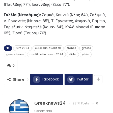
(Παυλίδης 77′), Ιωαννίδης (Ζέκα 77′).
Γαλλία (Ντεσάμπς):
Σαμπά, Κουντέ (Κλος 64′), Σαλιμπά,
Λ. Ερναντές (Ντισασί 85′), Τ. Ερναντές, Φοφανά, Ραμπιό,
Γκριεζμάν, Ντεμπελέ (Κομάν 64′), Κολό Μουανί (Εμπαπέ
65′), Ζιρού (Τουράμ 70′).
Euro 2024
european qualifiers
france
greece
greece team
qualifications euro 2024
slider
γαλλια
0
Facebook
Twitter
Share
Greeknews24
28171 Posts
0
Comments