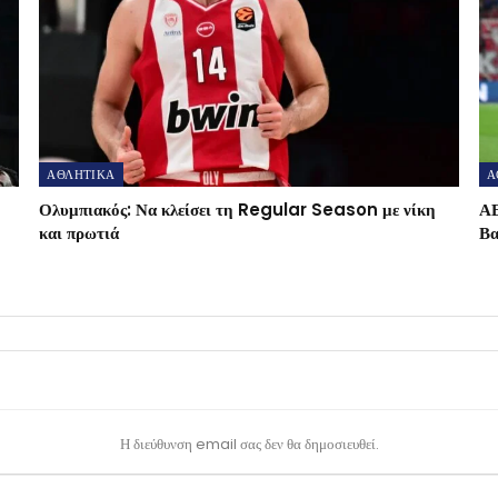
ΑΘΛΗΤΙΚΑ
Α
Ολυμπιακός: Να κλείσει τη Regular Season με νίκη
ΑΕ
και πρωτιά
Βα
Η διεύθυνση email σας δεν θα δημοσιευθεί.