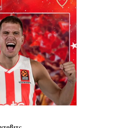
ντοβιτς