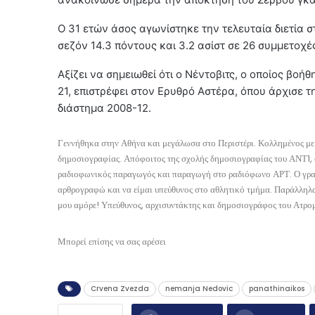
Ο 31 ετών άσος αγωνίστηκε την τελευταία διετία 
σεζόν 14.3 πόντους και 3.2 ασίστ σε 26 συμμετοχέ
Αξίζει να σημειωθεί ότι ο Νέντοβιτς, ο οποίος βοή
21, επιστρέφει στον Ερυθρό Αστέρα, όπου άρχισε 
διάστημα 2008-12.
Γεννήθηκα στην Αθήνα και μεγάλωσα στο Περιστέρι. Κολλημένος με 
δημοσιογραφίας. Απόφοιτος της σχολής δημοσιογραφίας του ΑΝΤ1, 
ραδιοφωνικός παραγωγός και παραγωγή στο ραδιόφωνο ΑΡΤ. Ο γραπτ
αρθρογραφώ και να είμαι υπεύθυνος στο αθλητικό τμήμα. Παράλληλα
μου αμόρε! Υπεύθυνος, αρχισυντάκτης και δημοσιογράφος του Ατρομ
Μπορεί επίσης να σας αρέσει
Crvena Zvezda
nemanja Nedovic
panathinaikos