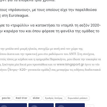
στους «πράσινους», με τους οποίους είχε την παρελθούσα
ς στη Euroleague.
θησε το «τριφύλλι» να κατακτήσει το νταμπλ τη σεζόν 2020-
την καριέρα του και όπου φόρεσε τη φανέλα της ομάδας το
την μπάλα από μικρή ηλικία, συνεχίζω με αυτή από τον χώρο της
όπου έκανα και την πρακτική μου στο ραδιόφωνο του ΑΝΤ1. Στη συνέχεια,
ός τύπος με κέρδισε και η εφημερίδα Παρασκήνιο, μου έδωσε την ευκαιρία να
, ξεκίνησα μία δικιά μου προσπάθεια και το www.kingsport.gr έγινε το νέο
ήτου (Άντρες- Κ20- γυναικεία ομάδα) σας μεταφέρω τις ειδήσεις διαδικτυακά.
pao bc
Red Star
slider
Ερυθρός Αστέρας
Ευρωπαϊκό μπάσκετ