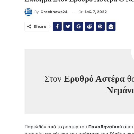
On
Ιούλ 7, 2022
By
Greeknews24
Share
Στον
Ερυθρό Αστέρα
θα
Νεμάνι
Παρελθόν από το ρόστερ του
Παναθηναϊκού
αποτ
ανακοίνωσε σήμερα την απόκτηση του Σέρβου γκαρ