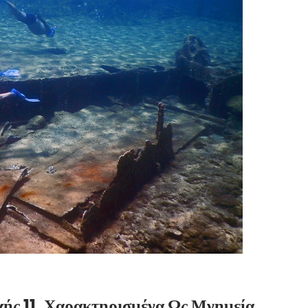
ής 11, Χαρακτηρισμένα Ως Μνημεία,