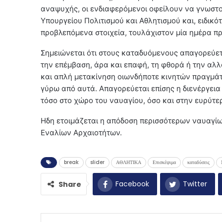
αναψυχής, οι ενδιαφερόμενοι οφείλουν να γνωστο
Υπουργείου Πολιτισμού και Αθλητισμού και, ειδικό
προβλεπόμενα στοιχεία, τουλάχιστον μία ημέρα πρι
Σημειώνεται ότι στους καταδυόμενους απαγορεύετ
την επέμβαση, άρα και επαφή, τη φθορά ή την αλ
και απλή μετακίνηση οιωνδήποτε κινητών πραγμάτ
γύρω από αυτά. Απαγορεύεται επίσης η διενέργει
τόσο στο χώρο του ναυαγίου, όσο και στην ευρύτερ
Ηδη ετοιμάζεται η απόδοση περισσότερων ναυαγίω
Εναλίων Αρχαιοτήτων.
break
slider
ΑΘΛΗΤΙΚΑ
Επισκέψιμα
καταδύσεις
Facebook
Twitter
Share