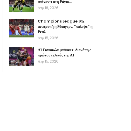
απέναντι στη Ράγιο…
Απρ 16, 2026
Champions League: Με
ανατροπή η Μπάγερν, “πάλεψε” η
Ρεάλ
Απρ 15, 2026
Α1 Γυναικών μπάσκετ: Διεκόπη ο
πρώτος τελικός της Α1
Απρ 15, 2026