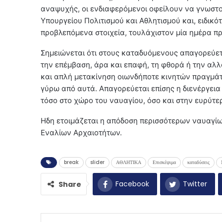
αναψυχής, οι ενδιαφερόμενοι οφείλουν να γνωστο
Υπουργείου Πολιτισμού και Αθλητισμού και, ειδικό
προβλεπόμενα στοιχεία, τουλάχιστον μία ημέρα πρι
Σημειώνεται ότι στους καταδυόμενους απαγορεύετ
την επέμβαση, άρα και επαφή, τη φθορά ή την αλ
και απλή μετακίνηση οιωνδήποτε κινητών πραγμάτ
γύρω από αυτά. Απαγορεύεται επίσης η διενέργει
τόσο στο χώρο του ναυαγίου, όσο και στην ευρύτερ
Ηδη ετοιμάζεται η απόδοση περισσότερων ναυαγίω
Εναλίων Αρχαιοτήτων.
break
slider
ΑΘΛΗΤΙΚΑ
Επισκέψιμα
καταδύσεις
Facebook
Twitter
Share