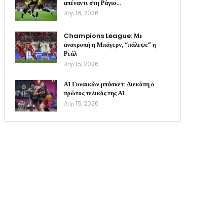
απέναντι στη Ράγιο…
Απρ 16, 2026
Champions League: Με
ανατροπή η Μπάγερν, “πάλεψε” η
Ρεάλ
Απρ 15, 2026
Α1 Γυναικών μπάσκετ: Διεκόπη ο
πρώτος τελικός της Α1
Απρ 15, 2026