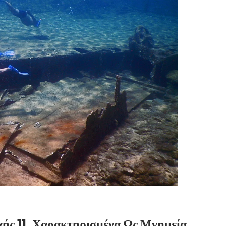
ής 11, Χαρακτηρισμένα Ως Μνημεία,