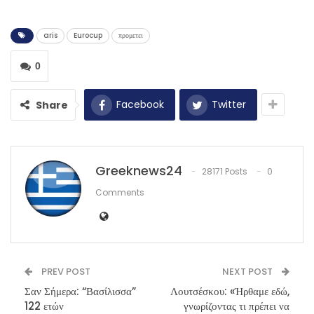
aris
Eurocup
προμετει
0
Facebook
Twitter
Share
Greeknews24
28171 Posts
0
Comments
PREV POST
NEXT POST
Σαν Σήμερα: “Βασίλισσα”
Λουτσέσκου: «Ήρθαμε εδώ,
122 ετών
γνωρίζοντας τι πρέπει να