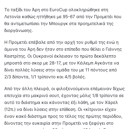
To ταξίδι του Άρη στο ΕuroCup ολοκληρώθηκε στη
Λετονία καθώς ηττήθηκε με 95-67 από την Προμετέι που
θα αντιμετωπίσει την Μπουργκ στα προημιτελικά της
διοργάνωσης.
Η Προμετέι επέβαλε από την αρχή τον ρυθμό της ενώ η
άμυνα του Άρη δεν ήταν στο επίπεδο που θέλει ο Γιάννης
Καστρίτης. Οι Ουκρανοί έκλεισαν το πρώτο δεκάλεπτο
μπροστά στο σκορ με 28-17, με τον Κέιλεμπ Αγκάντα να
δίνει πολλές λύσεις στην ομάδα του με 11 πόντους από
2/3 δίποντα, 1/1 τρίποντο και 4/5 βολές.
Από την άλλη πλευρά, οι φιλοξενούμενοι επέμειναν δίχως
επιτυχία στο μακρινό σουτ, έχοντας μόλις 1/8 τρίποντα σε
αυτό το διάστημα και κάνοντας έξι λάθη, με τον Χάρελ
(12π.) να δίνει λύσεις στην επίθεση. Οι «κίτρινοι» είχαν
έναν κακό διάστημα προς το τέλος της πρώτης περιόδου,
δίνοντας την ευκαιρία στην Προμετέι να ξεφύγει στο