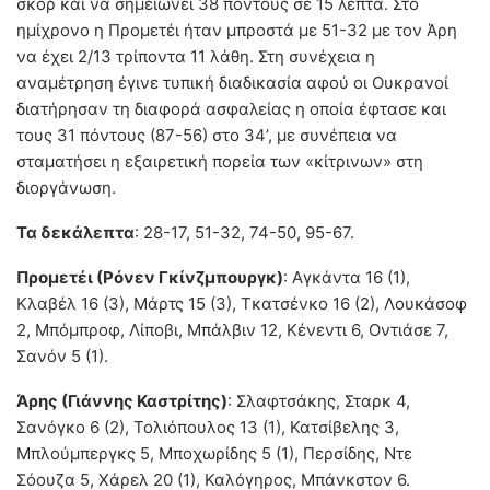
σκορ και να σημειώνει 38 πόντους σε 15 λεπτά. Στο
ημίχρονο η Προμετέι ήταν μπροστά με 51-32 με τον Άρη
να έχει 2/13 τρίποντα 11 λάθη. Στη συνέχεια η
αναμέτρηση έγινε τυπική διαδικασία αφού οι Ουκρανοί
διατήρησαν τη διαφορά ασφαλείας η οποία έφτασε και
τους 31 πόντους (87-56) στο 34’, με συνέπεια να
σταματήσει η εξαιρετική πορεία των «κίτρινων» στη
διοργάνωση.
Τα δεκάλεπτα
: 28-17, 51-32, 74-50, 95-67.
Προμετέι (Ρόνεν Γκίνζμπουργκ)
: Αγκάντα 16 (1),
Κλαβέλ 16 (3), Μάρτς 15 (3), Τκατσένκο 16 (2), Λουκάσοφ
2, Μπόμπροφ, Λίποβι, Μπάλβιν 12, Κένεντι 6, Οντιάσε 7,
Σανόν 5 (1).
Άρης (Γιάννης Καστρίτης)
: Σλαφτσάκης, Σταρκ 4,
Σανόγκο 6 (2), Τολιόπουλος 13 (1), Κατσίβελης 3,
Μπλούμπεργκς 5, Μποχωρίδης 5 (1), Περσίδης, Ντε
Σόουζα 5, Χάρελ 20 (1), Καλόγηρος, Μπάνκστον 6.