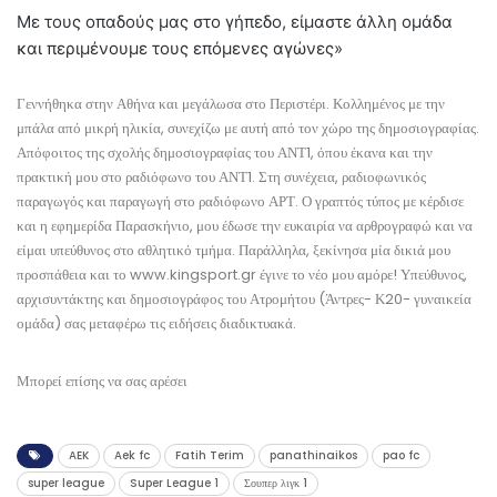
Με τους οπαδούς μας στο γήπεδο, είμαστε άλλη ομάδα
και περιμένουμε τους επόμενες αγώνες»
Γεννήθηκα στην Αθήνα και μεγάλωσα στο Περιστέρι. Κολλημένος με την
μπάλα από μικρή ηλικία, συνεχίζω με αυτή από τον χώρο της δημοσιογραφίας.
Απόφοιτος της σχολής δημοσιογραφίας του ΑΝΤ1, όπου έκανα και την
πρακτική μου στο ραδιόφωνο του ΑΝΤ1. Στη συνέχεια, ραδιοφωνικός
παραγωγός και παραγωγή στο ραδιόφωνο ΑΡΤ. Ο γραπτός τύπος με κέρδισε
και η εφημερίδα Παρασκήνιο, μου έδωσε την ευκαιρία να αρθρογραφώ και να
είμαι υπεύθυνος στο αθλητικό τμήμα. Παράλληλα, ξεκίνησα μία δικιά μου
προσπάθεια και το www.kingsport.gr έγινε το νέο μου αμόρε! Υπεύθυνος,
αρχισυντάκτης και δημοσιογράφος του Ατρομήτου (Άντρες- Κ20- γυναικεία
ομάδα) σας μεταφέρω τις ειδήσεις διαδικτυακά.
Μπορεί επίσης να σας αρέσει
AEK
Aek fc
Fatih Terim
panathinaikos
pao fc
super league
Super League 1
Σουπερ λιγκ 1