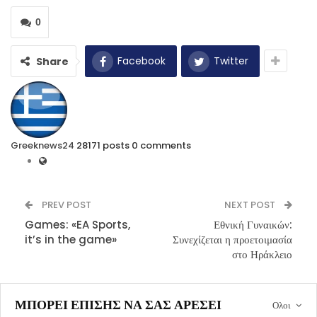
0
Facebook
Twitter
Share
Greeknews24
28171 posts
0 comments
PREV POST
NEXT POST
Games: «EA Sports,
Εθνική Γυναικών:
it’s in the game»
Συνεχίζεται η προετοιμασία
στο Ηράκλειο
ΜΠΟΡΕΊ ΕΠΊΣΗΣ ΝΑ ΣΑΣ ΑΡΈΣΕΙ
Ολοι