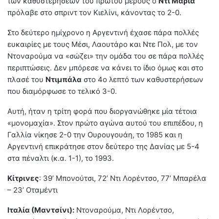
των καθυστερήσεων του πρώτου μέρους ο
Ντι Μαρία
πρόλαβε στο σπριντ τον Κιελίνι, κάνοντας το 2-0.
Στο δεύτερο ημίχρονο η Αργεντινή έχασε πάρα πολλές
ευκαιρίες με τους Μέσι, Λαουτάρο και Ντε Πολ, με τον
Ντοναρούμα να «σώζει» την ομάδα του σε πάρα πολλές
περιπτώσεις. Δεν μπόρεσε να κάνει το ίδιο όμως και στο
πλασέ του
Ντιμπάλα
στο 4ο λεπτό των καθυστερήσεων
που διαμόρφωσε το τελικό 3-0.
Αυτή, ήταν η τρίτη φορά που διοργανώθηκε μία τέτοια
«μονομαχία». Στον πρώτο αγώνα αυτού του επιπέδου, η
Γαλλία νίκησε 2-0 την Ουρουγουάη, το 1985 και η
Αργεντινή επικράτησε στον δεύτερο της Δανίας με 5-4
στα πέναλτι (κ.α. 1-1), το 1993.
Κίτρινες
: 39’ Μπονούτσι, 72’ Ντι Λορέντσο, 77’ Μπαρέλα
– 23’ Οταμέντι
Ιταλία (Μαντσίνι):
Ντοναρούμα, Ντι Λορέντσο,