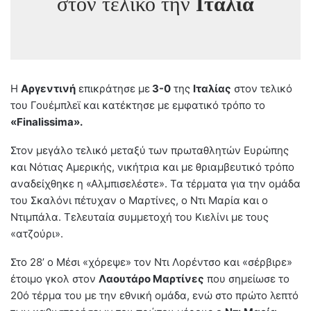
στον τελικό την
Ιταλία
Η
Αργεντινή
επικράτησε με
3-0
της
Ιταλίας
στον τελικό
του Γουέμπλεϊ και κατέκτησε με εμφατικό τρόπο το
«Finalissima».
Στον μεγάλο τελικό μεταξύ των πρωταθλητών Ευρώπης
και Νότιας Αμερικής, νικήτρια και με θριαμβευτικό τρόπο
αναδείχθηκε η «Αλμπισελέστε». Τα τέρματα για την ομάδα
του Σκαλόνι πέτυχαν ο Μαρτίνες, ο Ντι Μαρία και ο
Ντιμπάλα. Τελευταία συμμετοχή του Κιελίνι με τους
«ατζούρι».
Στο 28’ ο Μέσι «χόρεψε» τον Ντι Λορέντσο και «σέρβιρε»
έτοιμο γκολ στον
Λαουτάρο Μαρτίνες
που σημείωσε το
20ό τέρμα του με την εθνική ομάδα, ενώ στο πρώτο λεπτό