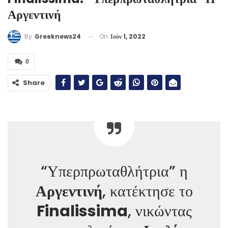
Αργεντινή
On
Ιούν 1, 2022
By
Greeknews24
0
Share
“Υπερπρωταθλήτρια” η
Αργεντινή
, κατέκτησε το
Finalissima
, νικώντας