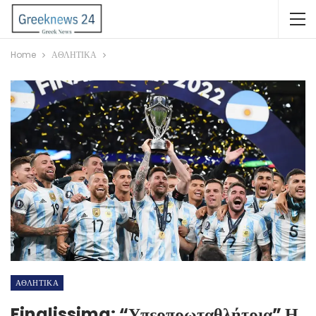
Home
ΑΘΛΗΤΙΚΑ
ΑΘΛΗΤΙΚΑ
Finalissima: “Υπερπρωταθλήτρια” Η