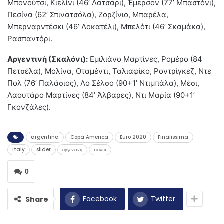
Μπονούτσι, Κιελίνι (46’ Λατσάρι), Έμερσον (77’ Μπαστόνι),
Πεσίνα (62’ Σπινατσόλα), Ζορζίνιο, Μπαρέλα,
Μπερναρντέσκι (46’ Λοκατέλι), Μπελότι (46’ Σκαμάκα),
Ρασπαντόρι.
Αργεντινή (Σκαλόνι):
Εμιλιάνο Μαρτίνες, Ρομέρο (84
Πετσέλα), Μολίνα, Οταμέντι, Ταλιαφίκο, Ροντρίγκεζ, Ντε
Πολ (76’ Παλάσιος), Λο Σέλσο (90+1’ Ντιμπάλα), Μέσι,
Λαουτάρο Μαρτίνες (84’ Άλβαρες), Ντι Μαρία (90+1’
Γκονζάλες).
argentina
Copa America
Euro 2020
Finalissima
italy
slider
αργεντινη
ιταλια
0
Facebook
Twitter
Share