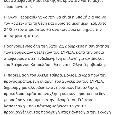
και ο Στέφανος Κασσελάκης θα κρινόταν για το μέχρι
τώρα έργο του.
Η Όλγα Γεροβασίλης λοιπόν θα είναι η υποψήφια για να
τον «ρίξει» από τη θέση και αύριο το μεσημέρι, Σάββατο
24/2 εκτός απροόπτου θα ανακοινώσει επισήμως την
υποψηφιότητά της.
Προηγουμένως όλη τη νύχτα 22/2 διήρκεσε η συνάντηση
των κορυφαίων στελεχών του ΣΥΡΙΖΑ, κατά την οποία
αποφάσισαν ότι η ενδεδειγμένη επιλογή για αντίπαλος
του Στέφανου Κασσελάκη, θα είναι η Όλγα Γεροβασίλη.
Η παρέμβαση του Αλέξη Τσίπρα, μόλις μία ώρα πριν την
προγραμματισμένη έναρξη του Συνεδρίου του ΣΥΡΙΖΑ,
δημιούργησε αλυσιδωτές αντιδράσεις. Παράλληλα,
προκάλεσε τεράστια ενόχληση και εκνευρισμό που δεν
μπορούσε να κρυφτεί, στην πλευρά του Στέφανου
Κασσελάκη – που πάντως «σήκωσε το γάντι»,
προαναγγέλλοντας προσφυγή στις κάλπες για την εκλογή