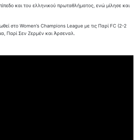
πίπεδο και του ελληνικού πρωταθλήματος, ενώ μίλησε και
θεί στο Women’s Champions League με τις Παρί FC (2-2
α, Παρί Σεν Ζερμέν και Άρσεναλ.