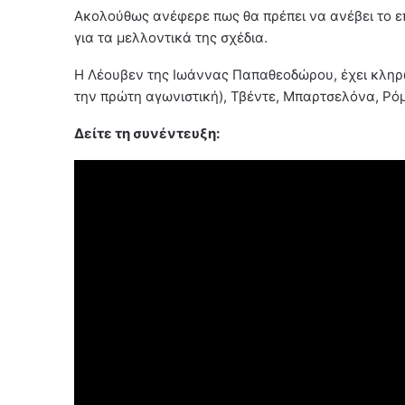
Ακολούθως ανέφερε πως θα πρέπει να ανέβει το ε
για τα μελλοντικά της σχέδια.
Η Λέουβεν της Ιωάννας Παπαθεοδώρου, έχει κληρω
την πρώτη αγωνιστική), Τβέντε, Μπαρτσελόνα, Ρόμ
Δείτε τη συνέντευξη: