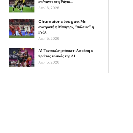
απέναντι στη Ράγιο…
Απρ 16, 2026
Champions League: Με
ανατροπή η Μπάγερν, “πάλεψε” η
Ρεάλ
Απρ 15, 2026
Α1 Γυναικών μπάσκετ: Διεκόπη ο
πρώτος τελικός της Α1
Απρ 15, 2026