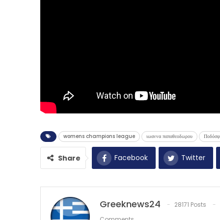
womens champions league
ιωαννα παπαθεοδωρου
Ποδόσφ
Facebook
Twitter
Share
Greeknews24
28171 Posts
Comments