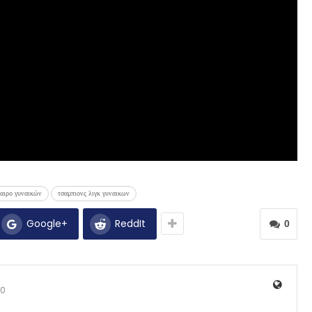
αιρο γυναικών
τσαμπιονς λιγκ γυναικων
Google+
ReddIt
0
0