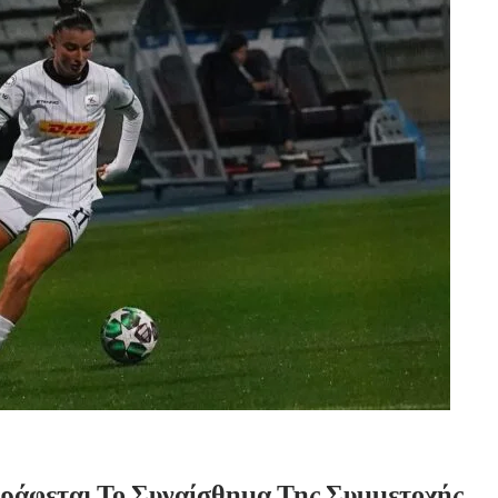
ράφεται Το Συναίσθημα Της Συμμετοχής