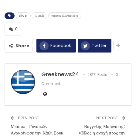
slider
Ιωνικός
χρηστος ελευθεριαδης
0
Facebook
Twitter
Share
Greeknews24
28171 Posts
0
Comments
PREV POST
NEXT POST
Μπάσκετ Γυναικών:
Βαγγέλης Μαρινάκης:
Ανακοίνωσε την Κάιλι Σουκ
«Τέλος η ανοχή προς την