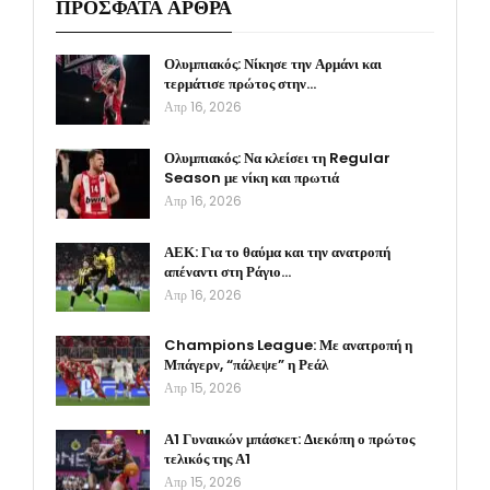
ΠΡΟΣΦΑΤΑ ΑΡΘΡΑ
Ολυμπιακός: Νίκησε την Αρμάνι και
τερμάτισε πρώτος στην…
Απρ 16, 2026
Ολυμπιακός: Να κλείσει τη Regular
Season με νίκη και πρωτιά
Απρ 16, 2026
ΑΕΚ: Για το θαύμα και την ανατροπή
απέναντι στη Ράγιο…
Απρ 16, 2026
Champions League: Με ανατροπή η
Μπάγερν, “πάλεψε” η Ρεάλ
Απρ 15, 2026
Α1 Γυναικών μπάσκετ: Διεκόπη ο πρώτος
τελικός της Α1
Απρ 15, 2026