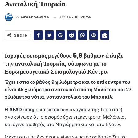
Ανατολική Τουρκία
On
Οκτ 16, 2024
By
Greeknews24
Share
Ισχυρός σεισμός μεγέθους 5,9 βαθμών έπληξε
την ανατολική Τουρκία, σύμφωνα με το
Ευρωμεσογειακό Σεισμολογικό Κέντρο.
Έχει εστιακό βάθος 9 χιλιόμετρα και το επίκεντρό του
είναι 45 χιλιόμετρα ανατολικά από τη Μαλάτεια και 27
χιλιόμετρα νότια, νοτιανατολικά του Μπασκίλ.
Η
AFAD
(υπηρεσία έκτακτων αναγκών της Τουρκίας)
ανακοίνωσε ότι ο σεισμός έχει επίκεντρο τη Μαλάτεια,
και έγινε αισθητός στο Ντιγιάρμπακιρ και στο Ελαζίγ.
Μέχρι στιγμής δεν έχουν γίνει γνωστές σοβαρές ζημιές.