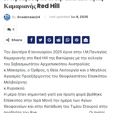
Καμαριανής Red Hill
Last updated
Ιαν 8, 2025
By
Greeknews24
0
Share
Την Δευτέρα 6 Ιανουαρίου 2025 έγινε στην Ι.Μ.Παναγίας
Καμαριανής στο Red Hill της Βικτώριας με την ευλογία
του Σεβασμιωτάτου Αρχιεπισκόπου Αυστραλίας
κ.Μακαρίου, ο Όρθρος, η Θεία Λειτουργία και ο Μεγάλος
Αγιασμός Προεξάρχοντος του Θεοφιλεστάτου Επισκόπου
Μελβούρνης
κ.Κυρι
Η μέρα ήταν σημαντική γιατί για πρώτη φορά βρέθηκε
Επίσκοπος στην Ιερά Μονή την ημέρα των Αγίων
Θεοφανείων και στην Κατάδυση του Τιμίου Σταυρού στην
προβλήτα του Rye. Οι πιστοί