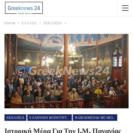
Home
ΕΛΛΑΔΑ
ΕΚΚΛΗΣΙΑ
ΕΚΚΛΗΣΙΑ
ΕΛΛΗΝΙΚΗ ΚΟΙΝΟΤΗΤΑ ΜΕΛΒΟΥΡΝΗΣ
ΗΛΙΚΙΩΜΕΝOI ΜΕΛΒΟΥΡΝΗΣ
Ιστορική Μέρα Για Την Ι.Μ. Παναγίας