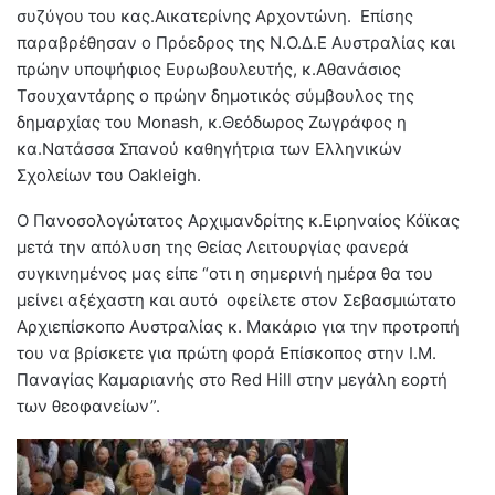
συζύγου του κας.Αικατερίνης Αρχοντώνη. Επίσης
παραβρέθησαν ο Πρόεδρος της Ν.Ο.Δ.Ε Αυστραλίας και
πρώην υποψήφιος Ευρωβουλευτής, κ.Αθανάσιος
Τσουχαντάρης ο πρώην δημοτικός σύμβουλος της
δημαρχίας του Monash, κ.Θεόδωρος Ζωγράφος η
κα.Νατάσσα Σπανού καθηγήτρια των Ελληνικών
Σχολείων του Oakleigh.
Ο Πανοσολογώτατος Αρχιμανδρίτης κ.Ειρηναίος Κόϊκας
μετά την απόλυση της Θείας Λειτουργίας φανερά
συγκινημένος μας είπε “οτι η σημερινή ημέρα θα του
μείνει αξέχαστη και αυτό οφείλετε στον Σεβασμιώτατο
Αρχιεπίσκοπο Αυστραλίας κ. Μακάριο για την προτροπή
του να βρίσκετε για πρώτη φορά Επίσκοπος στην Ι.Μ.
Παναγίας Καμαριανής στο Red Hill στην μεγάλη εορτή
των θεοφανείων”.